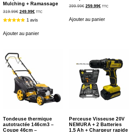
Mulching + Ramassage
399.99
€
259.99
€
TTC
319.99
€
249.99
€
TTC
Ajouter au panier
1 avis
Ajouter au panier
Tondeuse thermique
Perceuse Visseuse 20V
autotractée 146cm3 –
NEMURA + 2 Batteries
Coupe 46cm –
1,5 Ah + Chargeur rapide