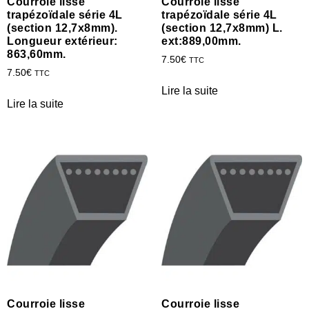
Courroie lisse
Courroie lisse
trapézoïdale série 4L
trapézoïdale série 4L
(section 12,7x8mm).
(section 12,7x8mm) L.
Longueur extérieur:
ext:889,00mm.
863,60mm.
7.50
€
TTC
7.50
€
TTC
Lire la suite
Lire la suite
Courroie lisse
Courroie lisse