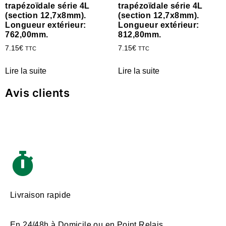
trapézoïdale série 4L
trapézoïdale série 4L
(section 12,7x8mm).
(section 12,7x8mm).
Longueur extérieur:
Longueur extérieur:
762,00mm.
812,80mm.
7.15
€
7.15
€
TTC
TTC
Lire la suite
Lire la suite
Avis clients
Livraison rapide
En 24/48h à Domicile ou en Point Relais