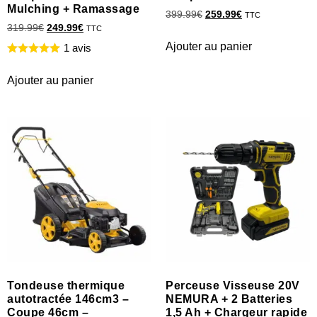
Mulching + Ramassage
399.99
€
259.99
€
TTC
319.99
€
249.99
€
TTC
Ajouter au panier
1 avis
Ajouter au panier
Tondeuse thermique
Perceuse Visseuse 20V
autotractée 146cm3 –
NEMURA + 2 Batteries
Coupe 46cm –
1,5 Ah + Chargeur rapide