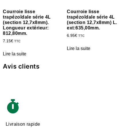
Courroie lisse
Courroie lisse
trapézoïdale série 4L
trapézoïdale série 4L
(section 12,7x8mm).
(section 12,7x8mm) L.
Longueur extérieur:
ext:635,00mm.
812,80mm.
6.95
€
TTC
7.15
€
TTC
Lire la suite
Lire la suite
Avis clients
Livraison rapide