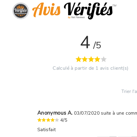
4
/5
Calculé à partir de 1 avis client(s)
Trier l
Anonymous A.
03/07/2020
suite à une co
4/5
Satisfait