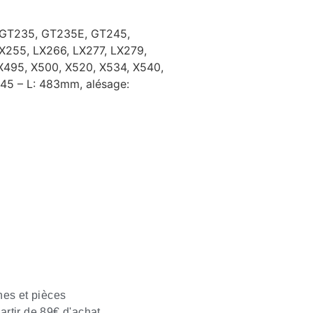
 GT235, GT235E, GT245,
255, LX266, LX277, LX279,
X495, X500, X520, X534, X540,
45 – L: 483mm, alésage:
nes et pièces
partir de 89€ d'achat