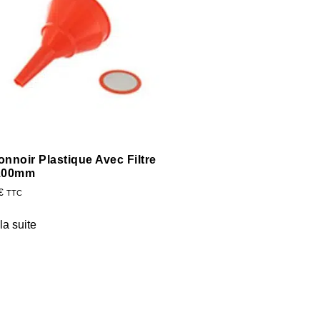
onnoir Plastique Avec Filtre
100mm
€
TTC
 la suite