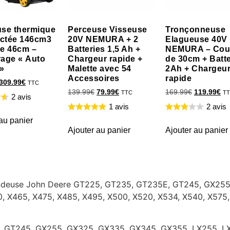
se thermique
Perceuse Visseuse
Tronçonneuse
actée 146cm3
20V NEMURA + 2
Elagueuse 40V
e 46cm –
Batteries 1,5 Ah +
NEMURA – Cou
age « Auto
Chargeur rapide +
de 30cm + Batte
»
Malette avec 54
2Ah + Chargeu
Accessoires
rapide
309.99
€
TTC
139.99
€
79.99
€
169.99
€
119.99
€
TTC
T
2 avis
1 avis
2 avis
au panier
Ajouter au panier
Ajouter au panier
 tondeuse John Deere GT225, GT235, GT235E, GT245, GX25
, X465, X475, X485, X495, X500, X520, X534, X540, X575
 GT245, GX255, GX325, GX335, GX345, GX355, LX255, LX