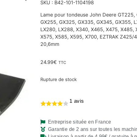
SKU : B42-101-1104198
Lame pour tondeuse John Deere GT225,
GX255, GX325, GX335, GX345, GX355, LX
LX280, LX288, X340, X465, X475, X485, 
X575, X585, X595, X700, EZTRAK Z425/4
20,6mm
24.99
€
TTC
Rupture de stock
1
avis
Entreprise située en France
Garantie de 2 ans sur toutes les machi
Livraison à partir de 4,99€ / gratuite à 