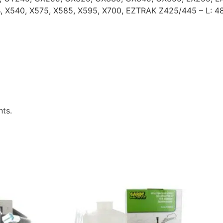
4, X540, X575, X585, X595, X700, EZTRAK Z425/445 – L: 
nts.