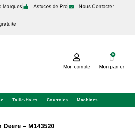
s Marques
Astuces de Pro
Nous Contacter
gratuite
0
Mon compte
Mon panier
se
Taille-Haies
Courroies
Machines
n Deere – M143520