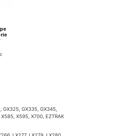
pe
rie
r
TC
5, GX325, GX335, GX345,
, X585, X595, X700, EZTRAK
266, LX277, LX279, LX280,