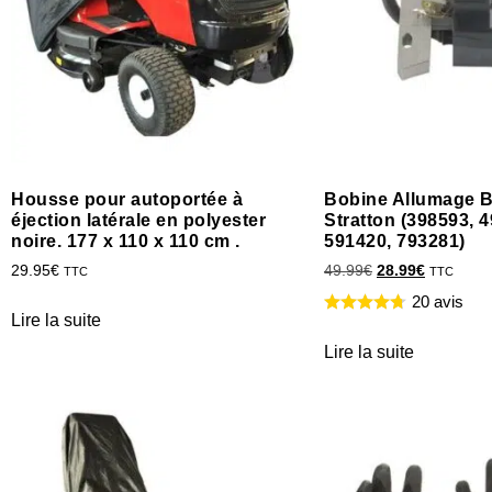
Housse pour autoportée à
Bobine Allumage B
éjection latérale en polyester
Stratton (398593, 
noire. 177 x 110 x 110 cm .
591420, 793281)
29.95
€
49.99
€
28.99
€
TTC
TTC
20 avis
Lire la suite
Lire la suite