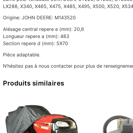
LX288, X340, X465, X475, X485, X495, X500, X520, X53
Origine: JOHN DEERE: M143520
Alésage central repere e (mm): 20,6
Longueur repere a (mm): 483
Section repere d (mm): 5X70
Pièce adaptable.
N’hésitez pas à nous contacter pour plus de renseigneme
Produits similaires