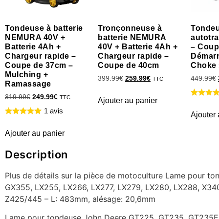
Tondeuse à batterie
Tronçonneuse à
Tondeu
NEMURA 40V +
batterie NEMURA
autotr
Batterie 4Ah +
40V + Batterie 4Ah +
– Coup
Chargeur rapide –
Chargeur rapide –
Démarr
Coupe de 37cm –
Coupe de 40cm
Choke 
Mulching +
399.99
€
259.99
€
449.99
€
TTC
Ramassage
319.99
€
249.99
€
TTC
Ajouter au panier
1 avis
Ajouter 
Ajouter au panier
Description
Plus de détails sur la pièce de motoculture Lame pour
GX355, LX255, LX266, LX277, LX279, LX280, LX288, X340
Z425/445 – L: 483mm, alésage: 20,6mm
Lame pour tondeuse John Deere GT225, GT235, GT235E,