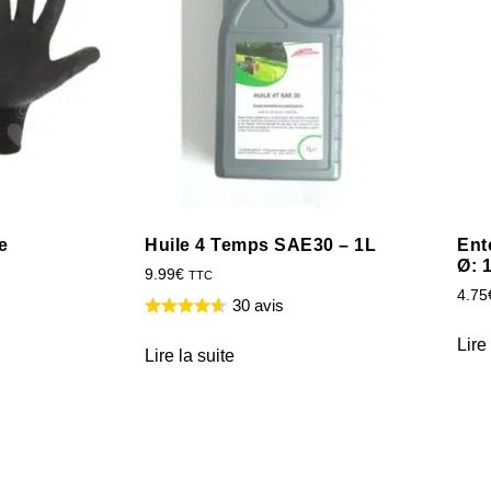
e
Huile 4 Temps SAE30 – 1L
Ent
Ø: 
9.99
€
TTC
4.75
30 avis
Lire
Lire la suite