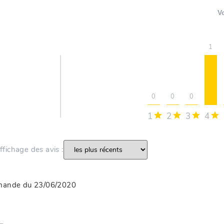
V
1
0
0
0
1
2
3
4
’affichage des avis :
mmande du 23/06/2020