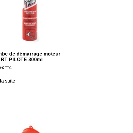
be de démarrage moteur
RT PILOTE 300ml
9
€
TTC
 la suite