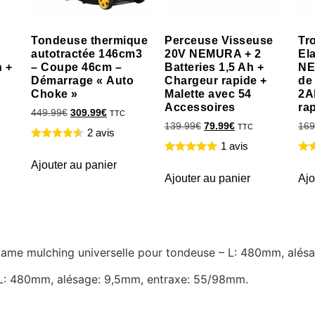
Tondeuse thermique
Perceuse Visseuse
Tr
autotractée 146cm3
20V NEMURA + 2
El
h +
– Coupe 46cm –
Batteries 1,5 Ah +
NE
Démarrage « Auto
Chargeur rapide +
de
Choke »
Malette avec 54
2A
Accessoires
ra
449.99
€
309.99
€
TTC
139.99
€
79.99
€
169
TTC
2 avis
1 avis
Ajouter au panier
Ajouter au panier
Ajo
e Lame mulching universelle pour tondeuse – L: 480mm, alé
 L: 480mm, alésage: 9,5mm, entraxe: 55/98mm.