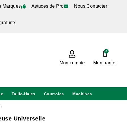
s Marques
Astuces de Pro
Nous Contacter
gratuite
0
Mon compte
Mon panier
se
Taille-Haies
Courroies
Machines
e
use Universelle