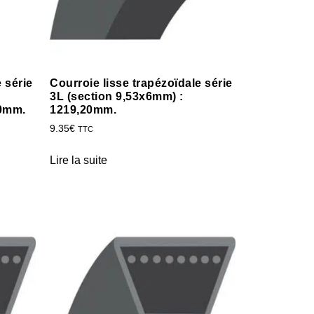
 série
Courroie lisse trapézoïdale série
3L (section 9,53x6mm) :
20mm.
1219,20mm.
9.35
€
TTC
Lire la suite