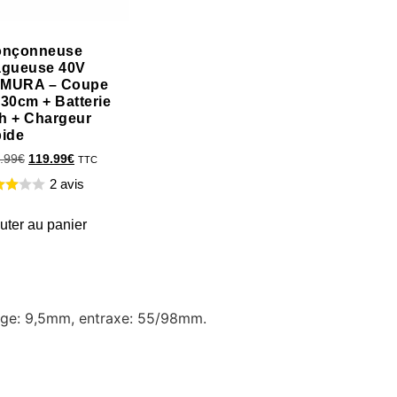
onçonneuse
agueuse 40V
MURA – Coupe
 30cm + Batterie
h + Chargeur
pide
.99
€
119.99
€
TTC
2 avis
uter au panier
sage: 9,5mm, entraxe: 55/98mm.