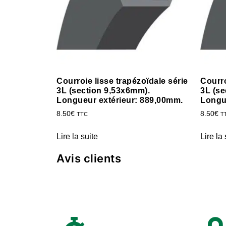
Courroie lisse trapézoïdale série
Courro
3L (section 9,53x6mm).
3L (se
Longueur extérieur: 889,00mm.
Longu
8.50
€
8.50
€
TTC
T
Lire la suite
Lire la 
Avis clients