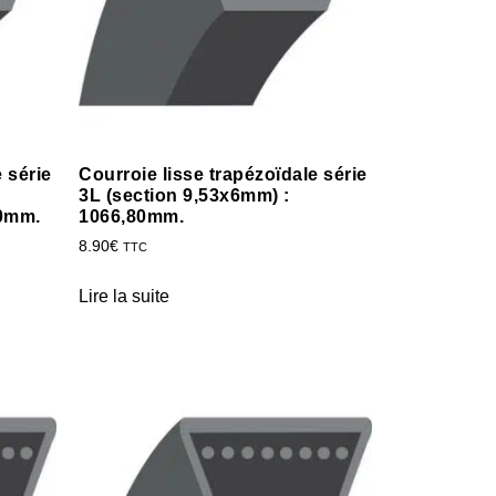
 série
Courroie lisse trapézoïdale série
3L (section 9,53x6mm) :
20mm.
1066,80mm.
8.90
€
TTC
Lire la suite