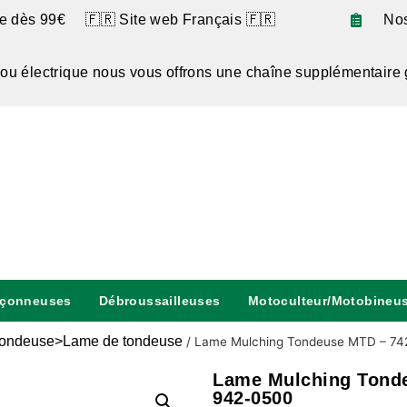
te dès 99€ 🇫🇷 Site web Français 🇫🇷
No
 ou électrique nous vous offrons une chaîne supplémentaire 
nçonneuses
Débroussailleuses
Motoculteur/Motobineu
ondeuse>Lame de tondeuse
/
Lame Mulching Tondeuse MTD – 74
Lame Mulching Tonde
942-0500