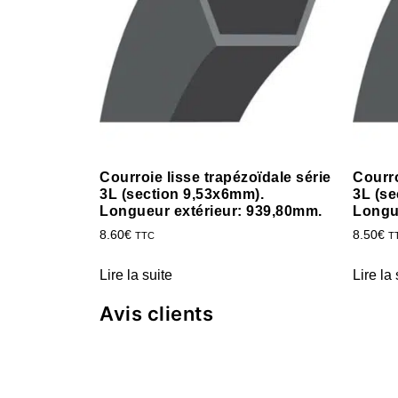
Courroie lisse trapézoïdale série
Courro
3L (section 9,53x6mm).
3L (se
Longueur extérieur: 939,80mm.
Longu
8.60
€
8.50
€
TTC
T
Lire la suite
Lire la 
Avis clients