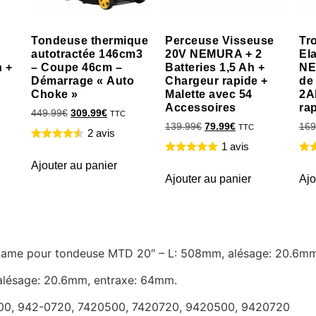
Tondeuse thermique
Perceuse Visseuse
Tr
autotractée 146cm3
20V NEMURA + 2
El
h +
– Coupe 46cm –
Batteries 1,5 Ah +
NE
Démarrage « Auto
Chargeur rapide +
de
Choke »
Malette avec 54
2A
Accessoires
ra
449.99
€
309.99
€
TTC
139.99
€
79.99
€
169
TTC
2 avis
1 avis
Ajouter au panier
Ajouter au panier
Ajo
re Lame pour tondeuse MTD 20″ – L: 508mm, alésage: 20.6m
lésage: 20.6mm, entraxe: 64mm.
500, 942-0720, 7420500, 7420720, 9420500, 9420720