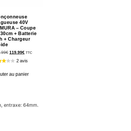
onçonneuse
agueuse 40V
MURA – Coupe
 30cm + Batterie
h + Chargeur
pide
.99
€
119.99
€
TTC
2 avis
uter au panier
m, entraxe: 64mm.