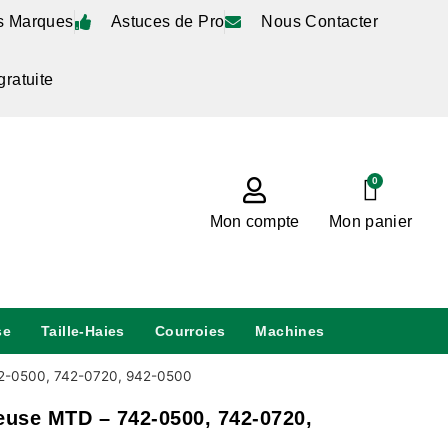
s Marques
Astuces de Pro
Nous Contacter
gratuite
0
Mon compte
Mon panier
se
Taille-Haies
Courroies
Machines
2-0500, 742-0720, 942-0500
use MTD – 742-0500, 742-0720,