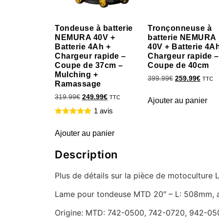
Tondeuse à batterie
Tronçonneuse à
NEMURA 40V +
batterie NEMURA
Batterie 4Ah +
40V + Batterie 4A
Chargeur rapide –
Chargeur rapide –
Coupe de 37cm –
Coupe de 40cm
Mulching +
399.99
€
259.99
€
TTC
Ramassage
319.99
€
249.99
€
TTC
Ajouter au panier
1 avis
Ajouter au panier
Description
Plus de détails sur la pièce de motocultu
Lame pour tondeuse MTD 20″ – L: 508mm, a
Origine: MTD: 742-0500, 742-0720, 942-0