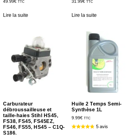
49.99
€
31.99
€
TTC
TTC
Lire la suite
Lire la suite
Carburateur
Huile 2 Temps Semi-
débroussailleuse et
Synthèse 1L
taille-haies Stihl HS45,
9.99
€
TTC
FS38, FS45, FS45EZ,
5 avis
FS46, FS55, HS45 – C1Q-
S186.