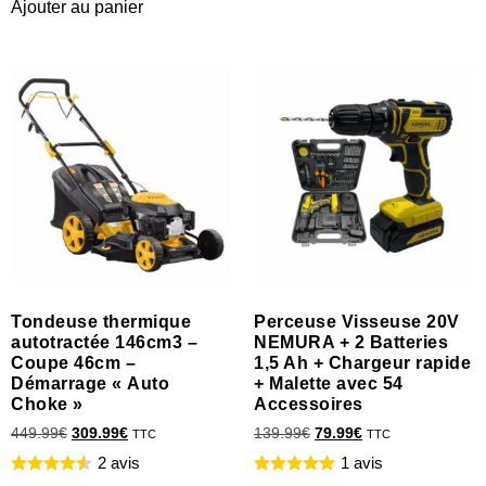
Ajouter au panier
Tondeuse thermique
Perceuse Visseuse 20V
autotractée 146cm3 –
NEMURA + 2 Batteries
Coupe 46cm –
1,5 Ah + Chargeur rapide
Démarrage « Auto
+ Malette avec 54
Choke »
Accessoires
449.99
€
309.99
€
139.99
€
79.99
€
TTC
TTC
2 avis
1 avis