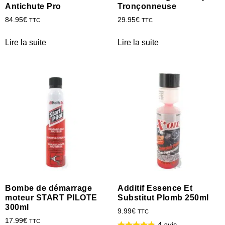
Antichute Pro
Tronçonneuse
84.95
€
29.95
€
TTC
TTC
Lire la suite
Lire la suite
Bombe de démarrage
Additif Essence Et
moteur START PILOTE
Substitut Plomb 250ml
300ml
9.99
€
TTC
17.99
€
TTC
4 avis