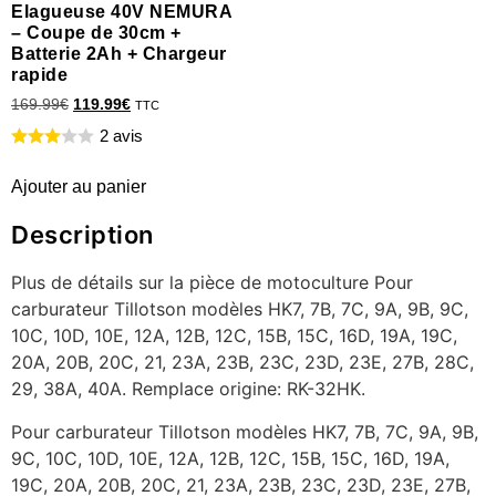
Elagueuse 40V NEMURA
– Coupe de 30cm +
Batterie 2Ah + Chargeur
rapide
169.99
€
119.99
€
TTC
2 avis
Ajouter au panier
Description
Plus de détails sur la pièce de motoculture Pour
carburateur Tillotson modèles HK7, 7B, 7C, 9A, 9B, 9C,
10C, 10D, 10E, 12A, 12B, 12C, 15B, 15C, 16D, 19A, 19C,
20A, 20B, 20C, 21, 23A, 23B, 23C, 23D, 23E, 27B, 28C,
29, 38A, 40A. Remplace origine: RK-32HK.
Pour carburateur Tillotson modèles HK7, 7B, 7C, 9A, 9B,
9C, 10C, 10D, 10E, 12A, 12B, 12C, 15B, 15C, 16D, 19A,
19C, 20A, 20B, 20C, 21, 23A, 23B, 23C, 23D, 23E, 27B,