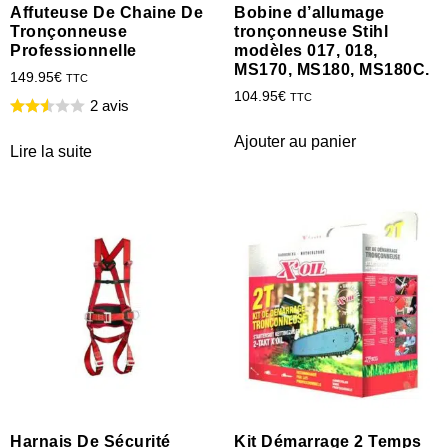
Affuteuse De Chaine De
Bobine d’allumage
Tronçonneuse
tronçonneuse Stihl
Professionnelle
modèles 017, 018,
MS170, MS180, MS180C.
149.95
€
TTC
104.95
€
TTC
2 avis
Ajouter au panier
Lire la suite
Harnais De Sécurité
Kit Démarrage 2 Temps