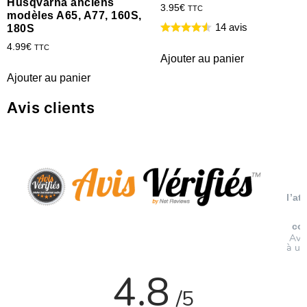
Husqvarna anciens
3.95
€
TTC
modèles A65, A77, 160S,
14 avis
180S
4.99
€
TTC
Ajouter au panier
Ajouter au panier
Avis clients
l’at
co
Avi
à un
4.8
/5