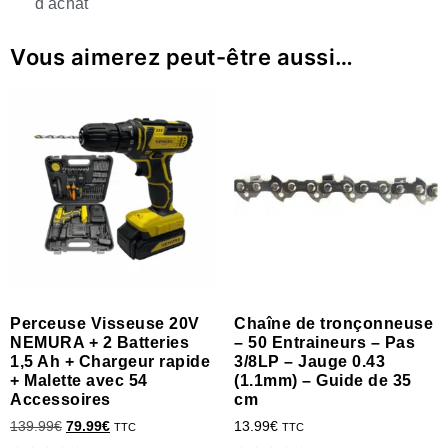
d'achat
Vous aimerez peut-être aussi…
Perceuse Visseuse 20V
Chaîne de tronçonneuse
NEMURA + 2 Batteries
– 50 Entraineurs – Pas
1,5 Ah + Chargeur rapide
3/8LP – Jauge 0.43
+ Malette avec 54
(1.1mm) – Guide de 35
Accessoires
cm
139.99
€
79.99
€
13.99
€
TTC
TTC