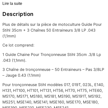
Lire la suite
Description
Plus de détails sur la pièce de motoculture Guide Pour
Stihl 35cm + 3 Chaînes 50 Entraineurs 3/8 LP .043
(1,1mm)
Ce lot comprend:
1 Guide Chaine Pour Tronçonneuse Stihl 35cm .3/8 Lp
.043 (1,1mm).
3 Chaîne de tronçonneuse – 50 Entraineurs – Pas 3/8LP
– Jauge 0.43 (1.1mm)
Pour tronçonneuse Stihl modèles 017, 019T, 023L, E140,
H131, HT100, HT101, HT131, HT56, HT70, HT75, HTE60,
MS170, MS171, MS180, MS181, MS190, MS191T, MS192,
MS251, MSE140, MSE141, MSE160, MSE170, MSE180,
MSE190, MSE210, MSE230, MSE241.