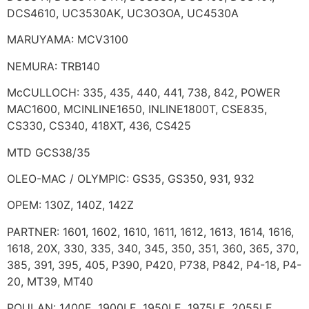
DCS4610, UC3530AK, UC3O3OA, UC4530A
MARUYAMA: MCV3100
NEMURA: TRB140
McCULLOCH: 335, 435, 440, 441, 738, 842, POWER
MAC1600, MCINLINE1650, INLINE1800T, CSE835,
CS330, CS340, 418XT, 436, CS425
MTD GCS38/35
OLEO-MAC / OLYMPIC: GS35, GS350, 931, 932
OPEM: 130Z, 140Z, 142Z
PARTNER: 1601, 1602, 1610, 1611, 1612, 1613, 1614, 1616,
1618, 20X, 330, 335, 340, 345, 350, 351, 360, 365, 370,
385, 391, 395, 405, P390, P420, P738, P842, P4-18, P4-
20, MT39, MT40
POULAN: 1400E, 1900LE, 1950LE, 1975LE, 2055LE,