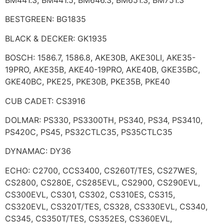
BM441.3, BM441.5, BM646.3, BM651.3, BM751.3
BESTGREEN: BG1835
BLACK & DECKER: GK1935
BOSCH: 1586.7, 1586.8, AKE30B, AKE30LI, AKE35-
19PRO, AKE35B, AKE40-19PRO, AKE40B, GKE35BC,
GKE40BC, PKE25, PKE30B, PKE35B, PKE40
CUB CADET: CS3916
DOLMAR: PS330, PS3300TH, PS340, PS34, PS3410,
PS420C, PS45, PS32CTLC35, PS35CTLC35
DYNAMAC: DY36
ECHO: C2700, CCS3400, CS260T/TES, CS27WES,
CS2800, CS280E, CS285EVL, CS2900, CS290EVL,
CS300EVL, CS301, CS302, CS310ES, CS315,
CS320EVL, CS320T/TES, CS328, CS330EVL, CS340,
CS345, CS350T/TES, CS352ES, CS360EVL,