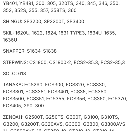
YB401, YB491, 300, 305, 320TS, 340, 345, 346, 350,
352, 352S, 355, 357, 358TS, 360
SHINGU: SP3200, SP3200T, SP3400
SKIL: 1620U, 1622, 1624, 1631 TYPE3, 1634U, 1635,
1636U
SNAPPER: S1634, S1838
STERWINS: CS1800, CS1800-2, ECS2-35.3, PCS2-35,3
SOLO: 613
TANAKA: ECS290, ECS300, ECS320, ECS330,
ECS3301, ECS3351, ECS3401, ECS35, ECS350,
ECS3500, ECS351, ECS355, ECS356, ECS360, ECS370,
ECS405, 290, 300
ZENOAH: G2500T, G250TS, G300T, G3100, G310TS,
G3200, G3200T, G320AVS, G3300, G3800, G3800AVS-
14, G3800AVS-16, GT250-10, GT310-12, GT310-14,