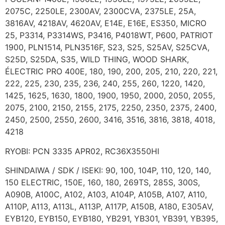
2075C, 2250LE, 2300AV, 2300CVA, 2375LE, 25A,
3816AV, 4218AV, 4620AV, E14E, E16E, ES350, MICRO
25, P3314, P3314WS, P3416, P4018WT, P600, PATRIOT
1900, PLN1514, PLN3516F, S23, S25, S25AV, S25CVA,
S25D, S25DA, S35, WILD THING, WOOD SHARK,
ÉLECTRIC PRO 400E, 180, 190, 200, 205, 210, 220, 221,
222, 225, 230, 235, 236, 240, 255, 260, 1220, 1420,
1425, 1625, 1630, 1800, 1900, 1950, 2000, 2050, 2055,
2075, 2100, 2150, 2155, 2175, 2250, 2350, 2375, 2400,
2450, 2500, 2550, 2600, 3416, 3516, 3816, 3818, 4018,
4218
RYOBI: PCN 3335 APR02, RC36X3550HI
SHINDAIWA / SDK / ISEKI: 90, 100, 104P, 110, 120, 140,
150 ELECTRIC, 150E, 160, 180, 269TS, 285S, 300S,
A090B, A100C, A102, A103, A104P, A105B, A107, A110,
A110P, A113, A113L, A113P, A117P, A150B, A180, E305AV,
EYB120, EYB150, EYB180, YB291, YB301, YB391, YB395,