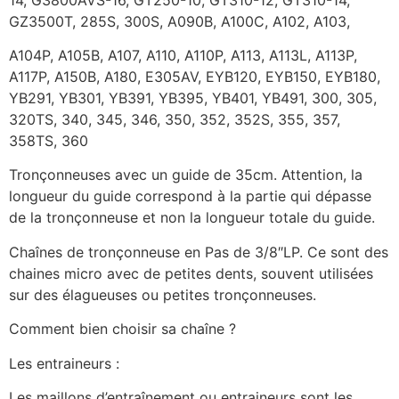
GZ3500T, 285S, 300S, A090B, A100C, A102, A103,
A104P, A105B, A107, A110, A110P, A113, A113L, A113P,
A117P, A150B, A180, E305AV, EYB120, EYB150, EYB180,
YB291, YB301, YB391, YB395, YB401, YB491, 300, 305,
320TS, 340, 345, 346, 350, 352, 352S, 355, 357,
358TS, 360
Tronçonneuses avec un guide de 35cm. Attention, la
longueur du guide correspond à la partie qui dépasse
de la tronçonneuse et non la longueur totale du guide.
Chaînes de tronçonneuse en Pas de 3/8″LP. Ce sont des
chaines micro avec de petites dents, souvent utilisées
sur des élagueuses ou petites tronçonneuses.
Comment bien choisir sa chaîne ?
Les entraineurs :
Les maillons d’entraînement ou entraineurs sont les