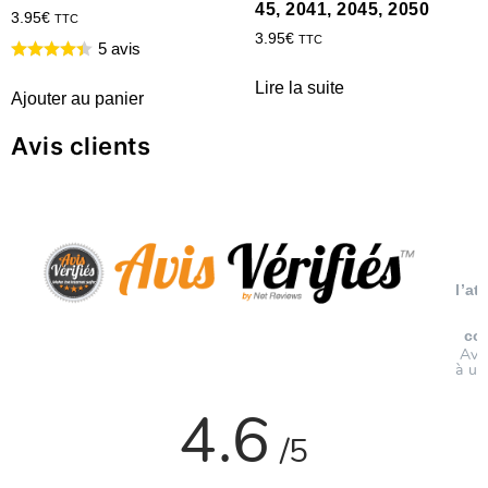
45, 2041, 2045, 2050
3.95
€
TTC
3.95
€
TTC
5 avis
Lire la suite
Ajouter au panier
Avis clients
l’at
co
Avi
à un
4.6
/5