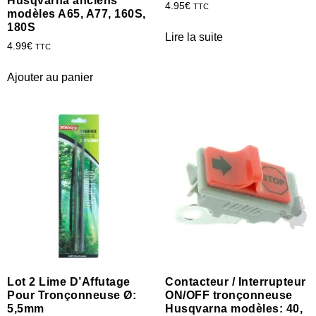
Husqvarna anciens
4.95
€
TTC
modèles A65, A77, 160S,
180S
Lire la suite
4.99
€
TTC
Ajouter au panier
Lot 2 Lime D’Affutage
Contacteur / Interrupteur
Pour Tronçonneuse Ø:
ON/OFF tronçonneuse
5,5mm
Husqvarna modèles: 40,