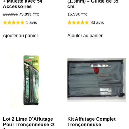
+ Malette avec 54
(1.3mm) – Guide de 35
Accessoires
cm
139.99
€
79.99
€
16.99
€
TTC
TTC
1 avis
83 avis
Ajouter au panier
Ajouter au panier
Lot 2 Lime D’Affutage
Kit Affutage Complet
Pour Tronçonneuse Ø:
Tronçonneuse