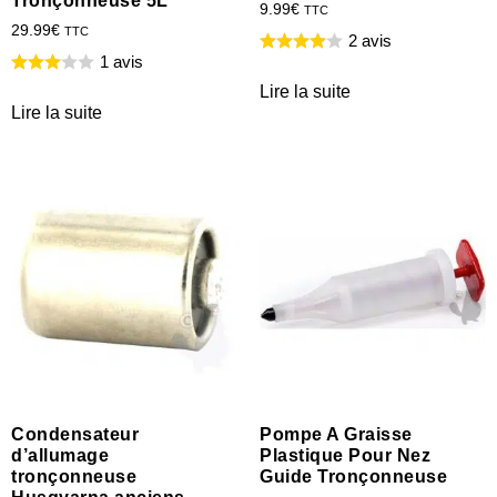
Tronçonneuse 5L
9.99
€
TTC
29.99
€
TTC
2 avis
1 avis
Lire la suite
Lire la suite
Condensateur
Pompe A Graisse
d’allumage
Plastique Pour Nez
tronçonneuse
Guide Tronçonneuse