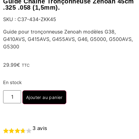
Guide Chaine Tronçonneuse Zenoah 45cm
.325 .058 (1,5mm).
SKU : C37-434-ZKK45
Guide pour tronçonneuse Zenoah modèles G38,
G410AVS, G415AVS, G455AVS, G46, G5000, G500AVS,
G5300
29.99
€
TTC
En stock
Ajouter au panier
3
avis