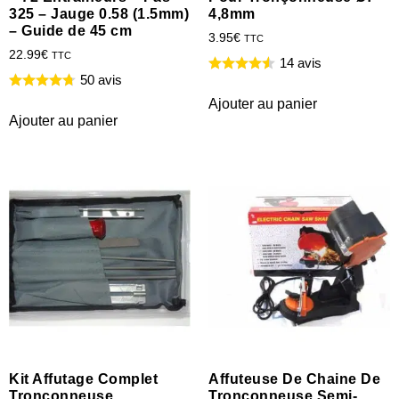
325 – Jauge 0.58 (1.5mm)
4,8mm
– Guide de 45 cm
3.95
€
TTC
22.99
€
TTC
14 avis
50 avis
Ajouter au panier
Ajouter au panier
Kit Affutage Complet
Affuteuse De Chaine De
Tronçonneuse
Tronçonneuse Semi-