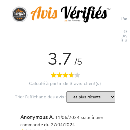
l’at
co
Avi
à un
3.7
/5
Calculé à partir de 3 avis client(s)
Trier l’affichage des avis :
Anonymous A.
11/05/2024
suite à une
commande du 27/04/2024