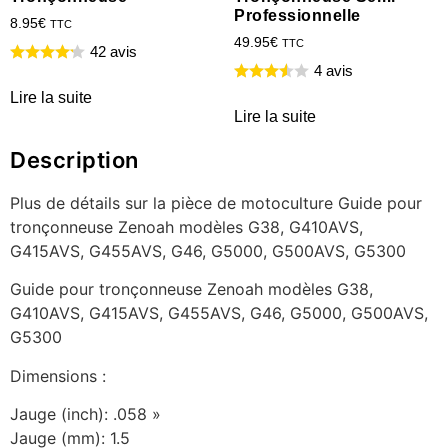
Professionnelle
8.95
€
TTC
49.95
€
TTC
42 avis
4 avis
Lire la suite
Lire la suite
Description
Plus de détails sur la pièce de motoculture Guide pour
tronçonneuse Zenoah modèles G38, G410AVS,
G415AVS, G455AVS, G46, G5000, G500AVS, G5300
Guide pour tronçonneuse Zenoah modèles G38,
G410AVS, G415AVS, G455AVS, G46, G5000, G500AVS,
G5300
Dimensions :
Jauge (inch): .058 »
Jauge (mm): 1.5