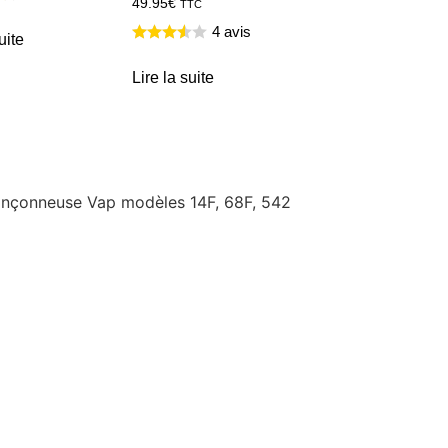
49.95
€
TTC
4 avis
uite
Lire la suite
tronçonneuse Vap modèles 14F, 68F, 542