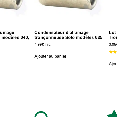
llumage
Condensateur d’allumage
Lot
l modèles 040,
tronçonneuse Solo modèles 635
Tro
4.99
€
3.95
TTC
Ajouter au panier
Ajou