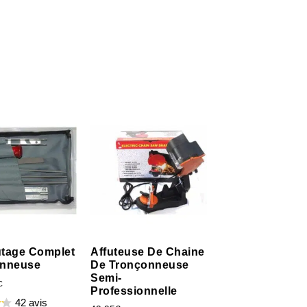
futage Complet
Affuteuse De Chaine
onneuse
De Tronçonneuse
Semi-
C
Professionnelle
42 avis