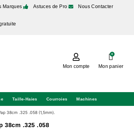
s Marques
Astuces de Pro
Nous Contacter
gratuite
0
Mon compte
Mon panier
se
Taille-Haies
Courroies
Machines
ap 38cm .325 .058 (1,5mm).
p 38cm .325 .058