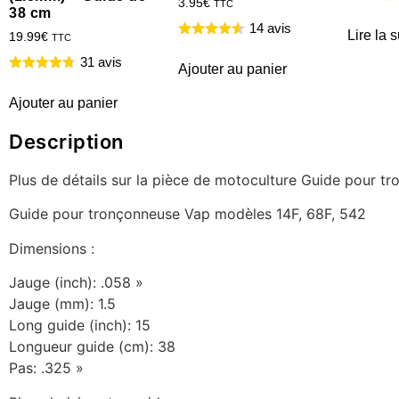
3.95
€
TTC
38 cm
14 avis
Lire la s
19.99
€
TTC
31 avis
Ajouter au panier
Ajouter au panier
Description
Plus de détails sur la pièce de motoculture Guide pour 
Guide pour tronçonneuse Vap modèles 14F, 68F, 542
Dimensions :
Jauge (inch): .058 »
Jauge (mm): 1.5
Long guide (inch): 15
Longueur guide (cm): 38
Pas: .325 »