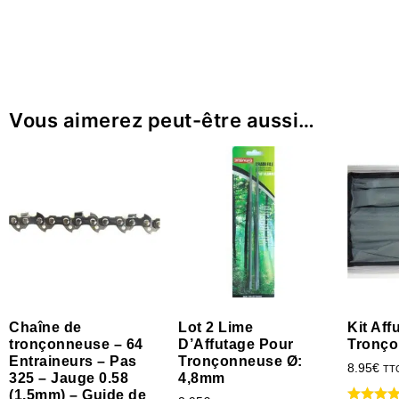
Vous aimerez peut-être aussi…
Chaîne de
Lot 2 Lime
Kit Af
tronçonneuse – 64
D’Affutage Pour
Tronç
Entraineurs – Pas
Tronçonneuse Ø:
8.95
€
TT
325 – Jauge 0.58
4,8mm
(1.5mm) – Guide de