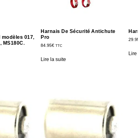
Harnais De Sécurité Antichute
Har
l modèles 017,
Pro
29.9
, MS180C.
84.95
€
TTC
Lire
Lire la suite