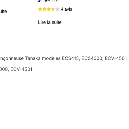
49.95
€
TTC
4 avis
uite
Lire la suite
r tronçonneuse Tanaka modèles ECS415, ECS4000, ECV-4501
4000, ECV-4501