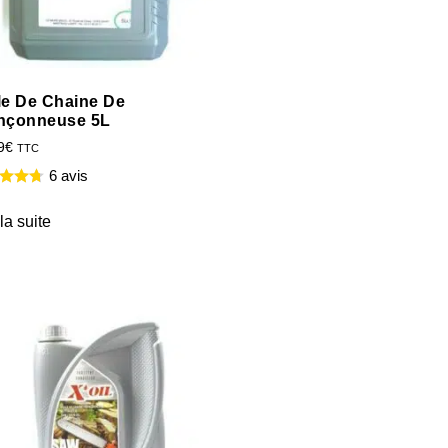
le De Chaine De
nçonneuse 5L
9
€
TTC
6 avis
 la suite