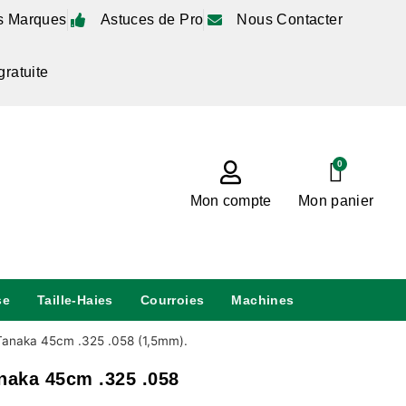
s Marques
Astuces de Pro
Nous Contacter
gratuite
0
Mon compte
Mon panier
se
Taille-Haies
Courroies
Machines
Tanaka 45cm .325 .058 (1,5mm).
naka 45cm .325 .058