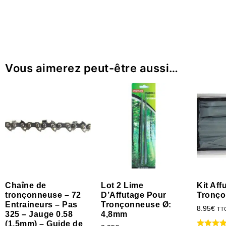
Vous aimerez peut-être aussi…
Chaîne de
Lot 2 Lime
Kit Af
tronçonneuse – 72
D’Affutage Pour
Tronç
Entraineurs – Pas
Tronçonneuse Ø:
8.95
€
TT
325 – Jauge 0.58
4,8mm
(1.5mm) – Guide de