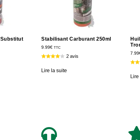
 Substitut
Stabilisant Carburant 250ml
Hui
Tro
9.99
€
TTC
7.99
2 avis
Lire la suite
Lire