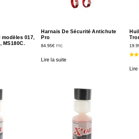
Harnais De Sécurité Antichute
Hui
l modèles 017,
Pro
Tro
, MS180C.
84.95
€
19.9
TTC
Lire la suite
Lire