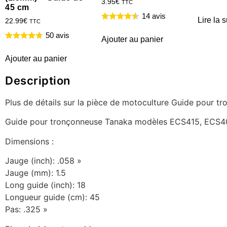
3.95
€
TTC
45 cm
14 avis
Lire la s
22.99
€
TTC
50 avis
Ajouter au panier
Ajouter au panier
Description
Plus de détails sur la pièce de motoculture Guide pou
Guide pour tronçonneuse Tanaka modèles ECS415, ECS
Dimensions :
Jauge (inch): .058 »
Jauge (mm): 1.5
Long guide (inch): 18
Longueur guide (cm): 45
Pas: .325 »