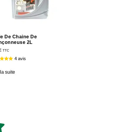
le De Chaine De
nçonneuse 2L
€
TTC
4 avis
 la suite