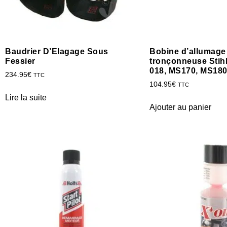
Baudrier D’Elagage Sous
Bobine d’allumage
Fessier
tronçonneuse Stih
018, MS170, MS180
234.95
€
TTC
104.95
€
TTC
Lire la suite
Ajouter au panier