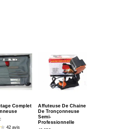
futage Complet
Affuteuse De Chaine
onneuse
De Tronçonneuse
Semi-
C
Professionnelle
42 avis