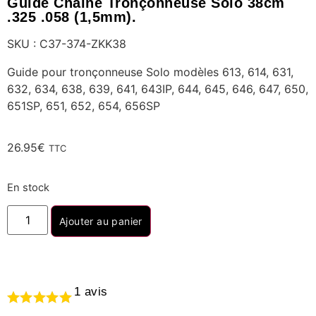
Guide Chaine Tronçonneuse Solo 38cm
.325 .058 (1,5mm).
SKU : C37-374-ZKK38
Guide pour tronçonneuse Solo modèles 613, 614, 631,
632, 634, 638, 639, 641, 643IP, 644, 645, 646, 647, 650,
651SP, 651, 652, 654, 656SP
26.95
€
TTC
En stock
Ajouter au panier
1
avis