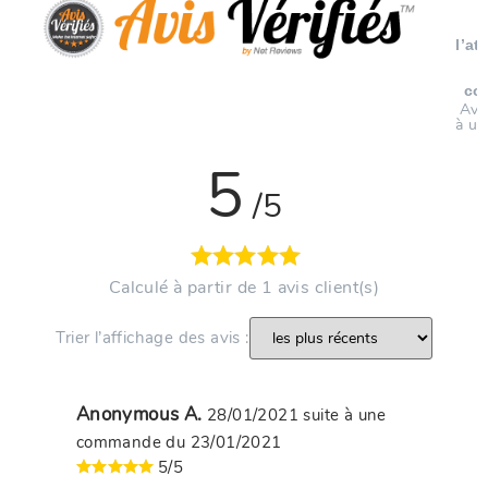
l’at
co
Avi
à un
5
/5
Calculé à partir de 1 avis client(s)
Trier l’affichage des avis :
Anonymous A.
28/01/2021
suite à une
commande du 23/01/2021
5/5