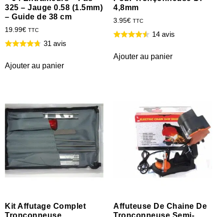
325 – Jauge 0.58 (1.5mm)
4,8mm
– Guide de 38 cm
3.95
€
TTC
19.99
€
TTC
14 avis
31 avis
Ajouter au panier
Ajouter au panier
Kit Affutage Complet
Affuteuse De Chaine De
Tronçonneuse
Tronçonneuse Semi-