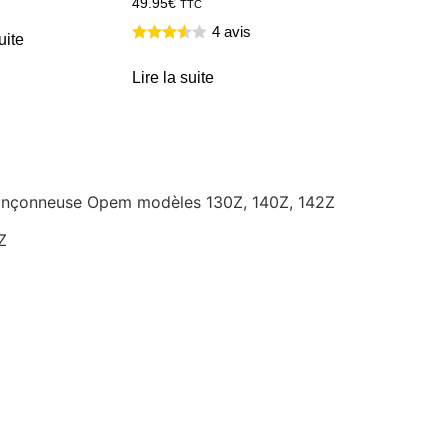
49.95
€
TTC
4 avis
uite
Lire la suite
 tronçonneuse Opem modèles 130Z, 140Z, 142Z
Z