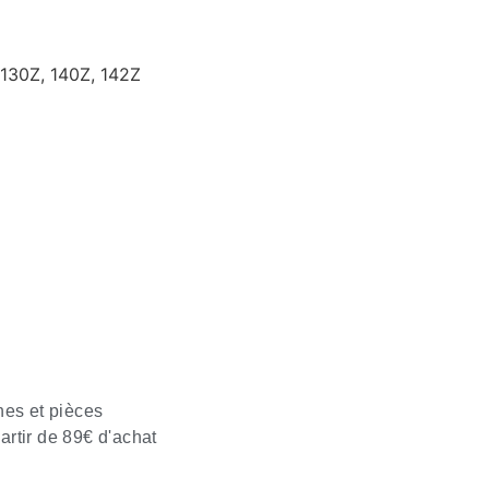
130Z, 140Z, 142Z
nes et pièces
partir de 89€ d'achat