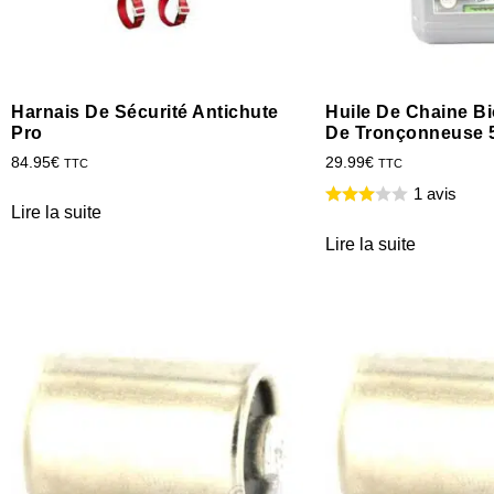
Harnais De Sécurité Antichute
Huile De Chaine B
Pro
De Tronçonneuse 
84.95
€
29.99
€
TTC
TTC
1 avis
Lire la suite
Lire la suite