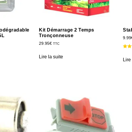
iodégradable
Kit Démarrage 2 Temps
Sta
5L
Tronçonneuse
9.99
29.95
€
TTC
Lire la suite
Lire