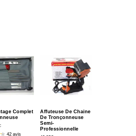
futage Complet
Affuteuse De Chaine
onneuse
De Tronçonneuse
Semi-
C
Professionnelle
42 avis