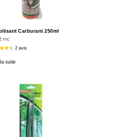
bilisant Carburant 250ml
€
TTC
2 avis
 la suite