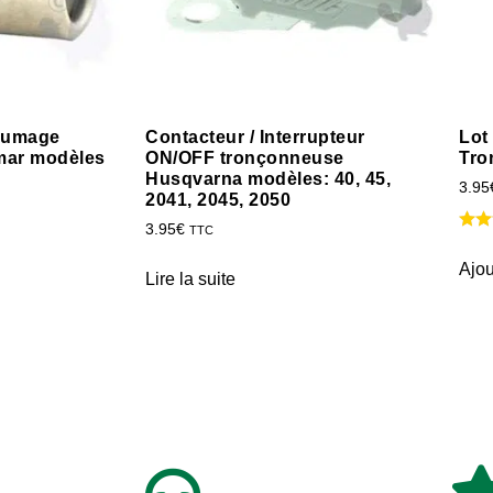
llumage
Contacteur / Interrupteur
Lot
mar modèles
ON/OFF tronçonneuse
Tro
Husqvarna modèles: 40, 45,
3.95
2041, 2045, 2050
3.95
€
TTC
Ajou
Lire la suite