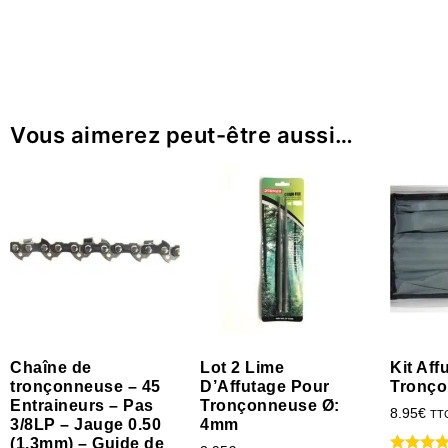
Vous aimerez peut-être aussi…
Chaîne de
Lot 2 Lime
Kit Af
tronçonneuse – 45
D’Affutage Pour
Tronç
Entraineurs – Pas
Tronçonneuse Ø:
8.95
€
TT
3/8LP – Jauge 0.50
4mm
(1.3mm) – Guide de