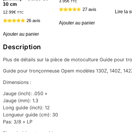
3.95
€
TTC
30 cm
27 avis
Lire la s
12.99
€
TTC
26 avis
Ajouter au panier
Ajouter au panier
Description
Plus de détails sur la pièce de motoculture Guide pour
Guide pour tronçonneuse Opem modèles 130Z, 140Z, 142
Dimensions :
Jauge (inch): .050 »
Jauge (mm): 1.3
Long guide (inch): 12
Longueur guide (cm): 30
Pas: 3/8 » LP