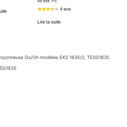
49.95
€
TTC
4 avis
uite
Lire la suite
 tronçonneuse Go/On modèles EKS 1835/2, TESG1835
ESG1835