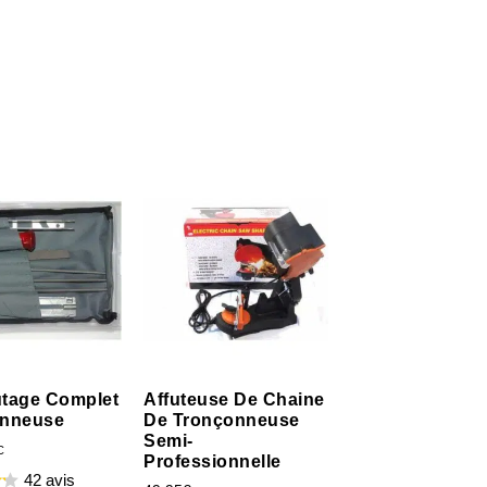
futage Complet
Affuteuse De Chaine
onneuse
De Tronçonneuse
Semi-
C
Professionnelle
42 avis