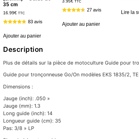
3.95
€
TTC
35 cm
27 avis
Lire la s
16.99
€
TTC
83 avis
Ajouter au panier
Ajouter au panier
Description
Plus de détails sur la pièce de motoculture Guide pour
Guide pour tronçonneuse Go/On modèles EKS 1835/2, T
Dimensions :
Jauge (inch): .050 »
Jauge (mm): 1.3
Long guide (inch): 14
Longueur guide (cm): 35
Pas: 3/8 » LP