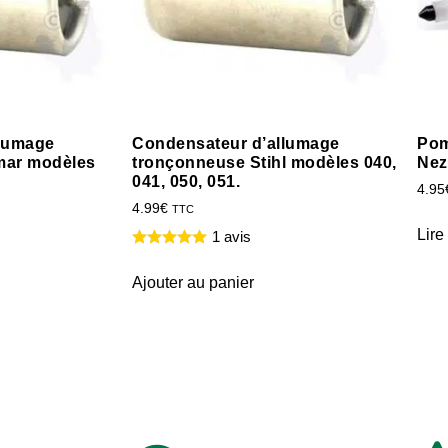
llumage
Condensateur d’allumage
Pom
mar modèles
tronçonneuse Stihl modèles 040,
Nez
041, 050, 051.
4.95
4.99
€
TTC
Lire
1 avis
Ajouter au panier