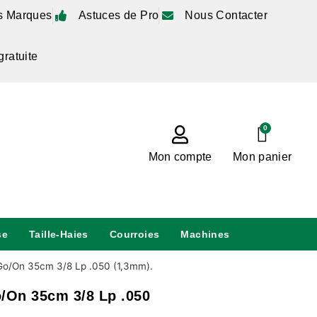
s Marques
Astuces de Pro
Nous Contacter
gratuite
0
Mon compte
Mon panier
se
Taille-Haies
Courroies
Machines
Go/On 35cm 3/8 Lp .050 (1,3mm).
/On 35cm 3/8 Lp .050