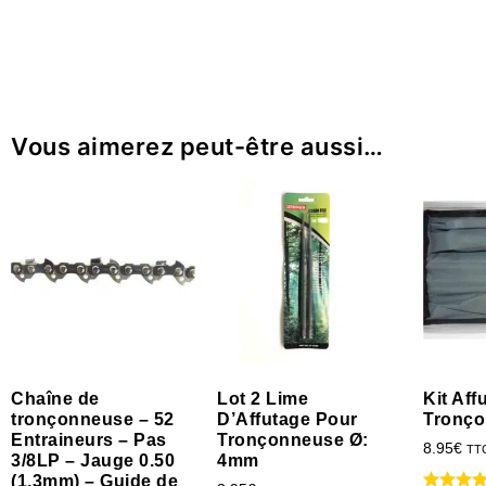
Vous aimerez peut-être aussi…
Chaîne de
Lot 2 Lime
Kit Af
tronçonneuse – 52
D’Affutage Pour
Tronç
Entraineurs – Pas
Tronçonneuse Ø:
8.95
€
TT
3/8LP – Jauge 0.50
4mm
(1.3mm) – Guide de