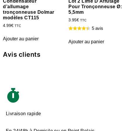
Condensateur
Lot 2 Lime D’Affutage
d’allumage
Pour Tronçonneuse Ø:
tronçonneuse Dolmar
5,5mm
modèles CT115
3.95
€
TTC
4.99
€
TTC
5 avis
Ajouter au panier
Ajouter au panier
Avis clients
Livraison rapide
En 24/48h à Domicile ou en Point Relais