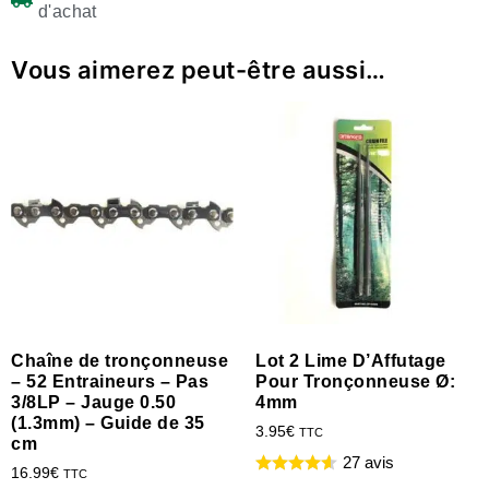
d'achat
Vous aimerez peut-être aussi…
Chaîne de tronçonneuse
Lot 2 Lime D’Affutage
– 52 Entraineurs – Pas
Pour Tronçonneuse Ø:
3/8LP – Jauge 0.50
4mm
(1.3mm) – Guide de 35
3.95
€
TTC
cm
27 avis
16.99
€
TTC