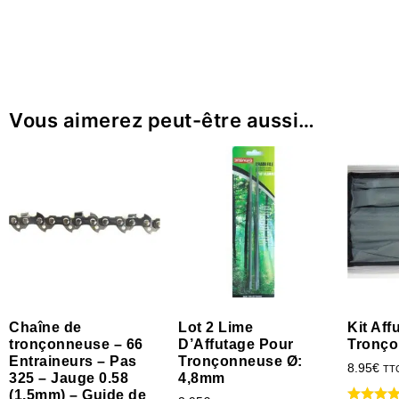
Vous aimerez peut-être aussi…
Chaîne de
Lot 2 Lime
Kit Af
tronçonneuse – 66
D’Affutage Pour
Tronç
Entraineurs – Pas
Tronçonneuse Ø:
8.95
€
TT
325 – Jauge 0.58
4,8mm
(1.5mm) – Guide de