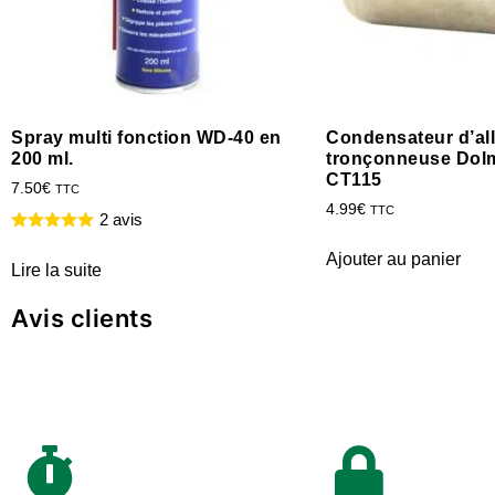
Spray multi fonction WD-40 en
Condensateur d’a
200 ml.
tronçonneuse Dol
CT115
7.50
€
TTC
4.99
€
TTC
2 avis
Ajouter au panier
Lire la suite
Avis clients