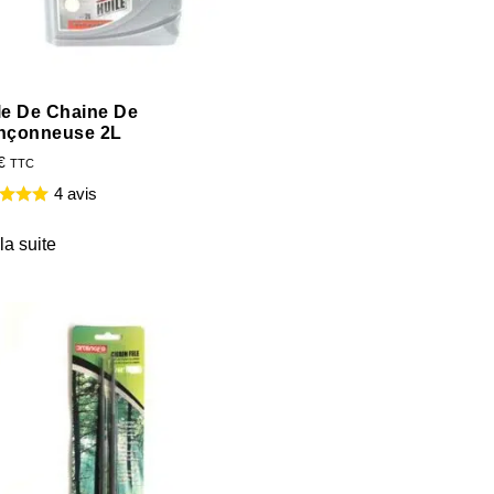
le De Chaine De
nçonneuse 2L
€
TTC
4 avis
 la suite