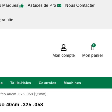
s Marques
Astuces de Pro
Nous Contacter
gratuite
0
Mon compte
Mon panier
se
Taille-Haies
Courroies
Machines
fco 40cm .325 .058 (1,5mm).
o 40cm .325 .058