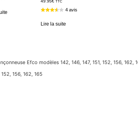
49.95
€
TTC
4 avis
uite
Lire la suite
onçonneuse Efco modèles 142, 146, 147, 151, 152, 156, 162, 
152, 156, 162, 165