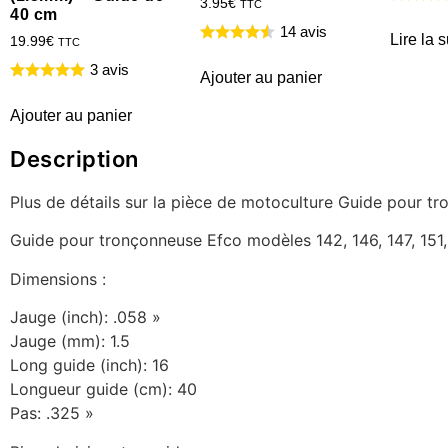
3.95
€
TTC
40 cm
14 avis
Lire la s
19.99
€
TTC
3 avis
Ajouter au panier
Ajouter au panier
Description
Plus de détails sur la pièce de motoculture Guide pour tr
Guide pour tronçonneuse Efco modèles 142, 146, 147, 151, 
Dimensions :
Jauge (inch): .058 »
Jauge (mm): 1.5
Long guide (inch): 16
Longueur guide (cm): 40
Pas: .325 »