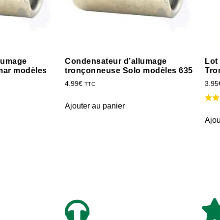
llumage
Condensateur d’allumage
Lot
mar modèles
tronçonneuse Solo modèles 635
Tro
4.99
€
3.95
TTC
Ajouter au panier
Ajou