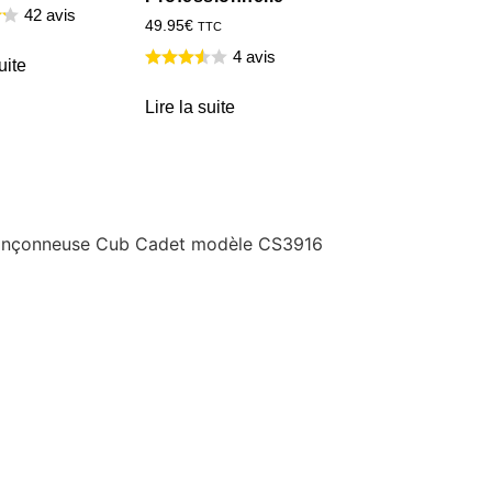
42 avis
49.95
€
TTC
4 avis
uite
Lire la suite
 tronçonneuse Cub Cadet modèle CS3916