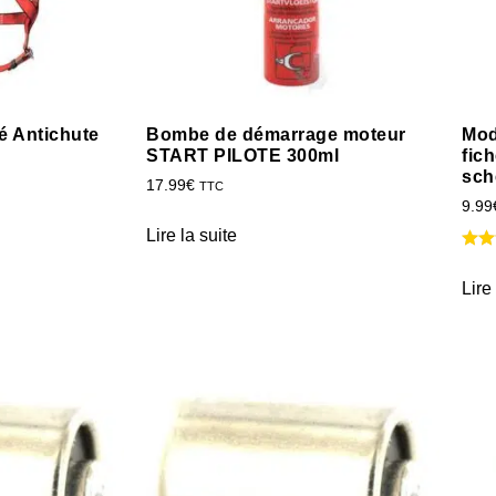
é Antichute
Bombe de démarrage moteur
Mod
START PILOTE 300ml
fic
sch
17.99
€
TTC
9.99
Lire la suite
Lire