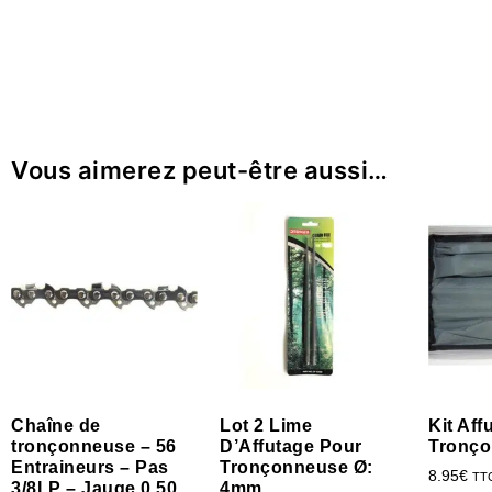
Vous aimerez peut-être aussi…
Chaîne de
Lot 2 Lime
Kit Af
tronçonneuse – 56
D’Affutage Pour
Tronç
Entraineurs – Pas
Tronçonneuse Ø:
8.95
€
TT
3/8LP – Jauge 0.50
4mm