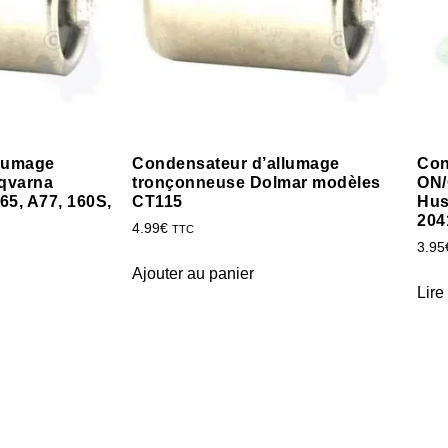
llumage
Condensateur d’allumage
Con
qvarna
tronçonneuse Dolmar modèles
ON/
65, A77, 160S,
CT115
Hus
204
4.99
€
TTC
3.95
Ajouter au panier
Lire