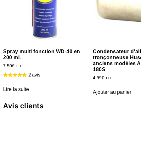
Spray multi fonction WD-40 en
Condensateur d’a
200 ml.
tronçonneuse Hus
anciens modèles A
7.50
€
TTC
180S
2 avis
4.99
€
TTC
Lire la suite
Ajouter au panier
Avis clients