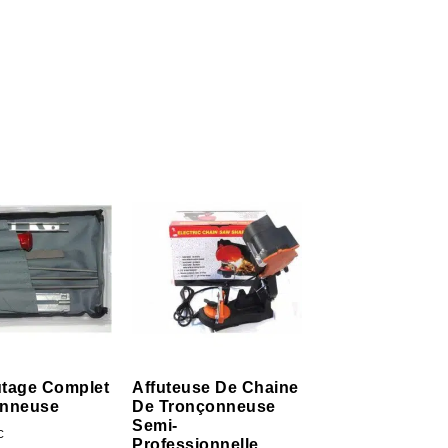
futage Complet
Affuteuse De Chaine
onneuse
De Tronçonneuse
Semi-
C
Professionnelle