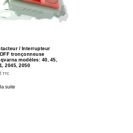
tacteur / Interrupteur
OFF tronçonneuse
qvarna modèles: 40, 45,
1, 2045, 2050
€
TTC
 la suite