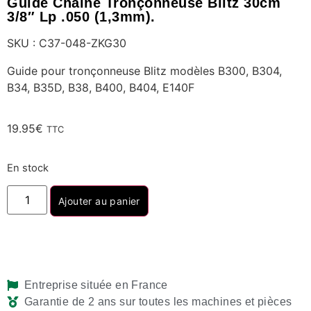
Guide Chaine Tronçonneuse Blitz 30cm
3/8″ Lp .050 (1,3mm).
SKU : C37-048-ZKG30
Guide pour tronçonneuse Blitz modèles B300, B304,
B34, B35D, B38, B400, B404, E140F
19.95
€
TTC
En stock
Ajouter au panier
Entreprise située en France
Garantie de 2 ans sur toutes les machines et pièces