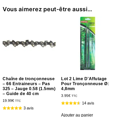
Vous aimerez peut-être aussi…
Chaîne de tronçonneuse
Lot 2 Lime D’Affutage
– 66 Entraineurs – Pas
Pour Tronçonneuse Ø:
325 – Jauge 0.58 (1.5mm)
4,8mm
– Guide de 40 cm
3.95
€
TTC
19.99
€
TTC
14 avis
3 avis
Ajouter au panier