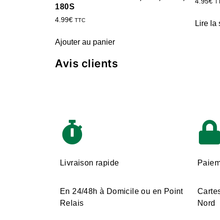
4.95
€
T
180S
4.99
€
TTC
Lire la 
Ajouter au panier
Avis clients
Livraison rapide
Paiem
En 24/48h à Domicile ou en Point
Cartes
Relais
Nord