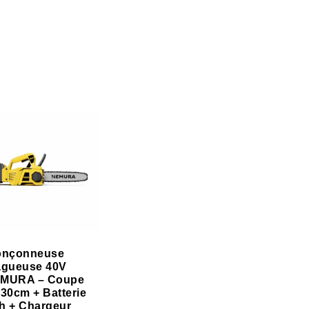
onçonneuse
agueuse 40V
MURA – Coupe
 30cm + Batterie
h + Chargeur