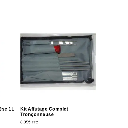
èse 1L
Kit Affutage Complet
Tronçonneuse
8.95
€
TTC