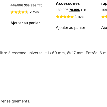
Accessoires
ra
449.99
€
309.99
€
TTC
139.99
€
79.99
€
169
TTC
2 avis
1 avis
Ajouter au panier
Ajouter au panier
Ajo
Filtre à essence universel – L: 60 mm, Ø: 17 mm, Entrée: 6 
e renseignements.