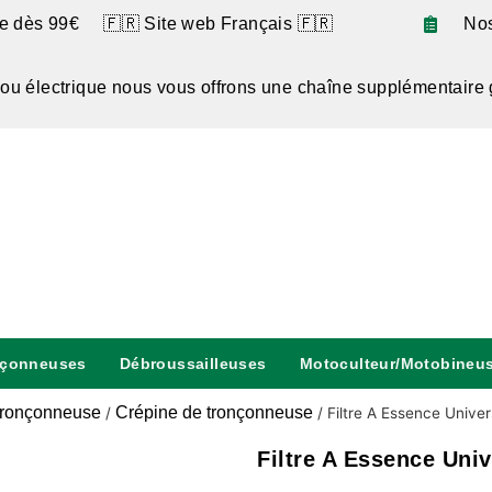
te dès 99€ 🇫🇷 Site web Français 🇫🇷
No
 ou électrique nous vous offrons une chaîne supplémentaire 
nçonneuses
Débroussailleuses
Motoculteur/Motobineu
ronçonneuse
Crépine de tronçonneuse
/
/
Filtre A Essence Unive
Filtre A Essence Uni