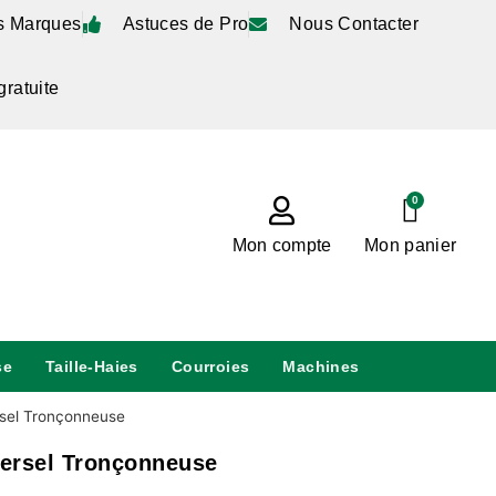
s Marques
Astuces de Pro
Nous Contacter
gratuite
0
Mon compte
Mon panier
se
Taille-Haies
Courroies
Machines
rsel Tronçonneuse
versel Tronçonneuse