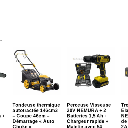
…
Tondeuse thermique
Perceuse Visseuse
Tr
autotractée 146cm3
20V NEMURA + 2
El
h +
– Coupe 46cm –
Batteries 1,5 Ah +
NE
Démarrage « Auto
Chargeur rapide +
de
Choke »
Malette avec 54
2A