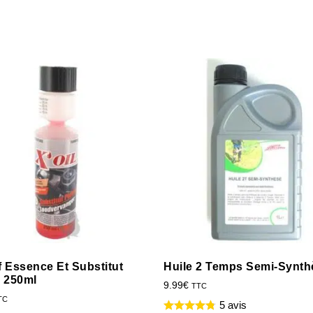
f Essence Et Substitut
Huile 2 Temps Semi-Synth
 250ml
9.99
€
TTC
TC
5 avis