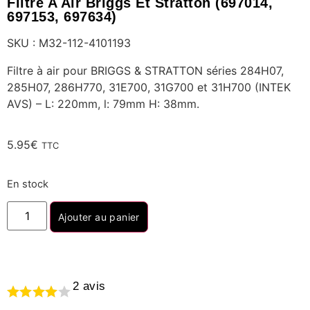
Filtre A Air Briggs Et Stratton (697014,
697153, 697634)
SKU : M32-112-4101193
Filtre à air pour BRIGGS & STRATTON séries 284H07,
285H07, 286H770, 31E700, 31G700 et 31H700 (INTEK
AVS) – L: 220mm, l: 79mm H: 38mm.
5.95
€
TTC
En stock
Ajouter au panier
2
avis