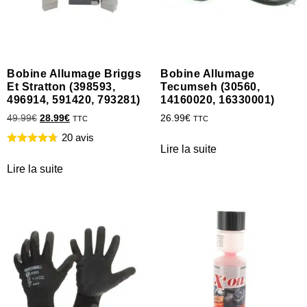
Bobine Allumage Briggs
Bobine Allumage
Et Stratton (398593,
Tecumseh (30560,
496914, 591420, 793281)
14160020, 16330001)
49.99
€
28.99
€
26.99
€
TTC
TTC
20 avis
Lire la suite
Lire la suite