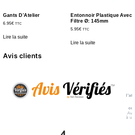
Gants D’Atelier
Entonnoir Plastique Avec
Filtre Ø: 145mm
6.95
€
TTC
5.95
€
TTC
Lire la suite
Lire la suite
Avis clients
l’at
co
Avi
à un