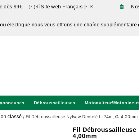
te dès 99€ 🇫🇷 Site web Français 🇫🇷
No
 ou électrique nous vous offrons une chaîne supplémentaire 
nçonneuses
Débroussailleuses
Motoculteur/Motobineu
on classé
/
Fil Débroussailleuse Nylsaw Dentelé L: 74m, Ø: 4,00mm
Fil Débroussailleuse
4,00mm