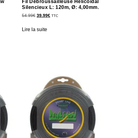
aw
Fil Débroussailleuse Hélicoïdal
Silencieux L: 120m, Ø: 4,00mm.
54.99
€
39.99
€
TTC
Lire la suite