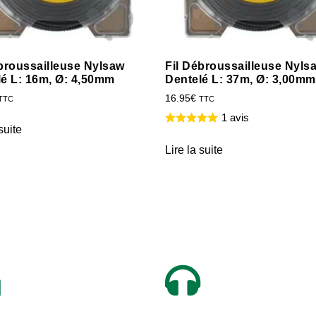
broussailleuse Nylsaw
Fil Débroussailleuse Nyls
lé L: 16m, Ø: 4,50mm
Dentelé L: 37m, Ø: 3,00mm
16.95
€
TTC
TTC
1 avis
suite
Lire la suite