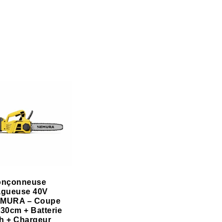
onçonneuse
agueuse 40V
MURA – Coupe
 30cm + Batterie
h + Chargeur