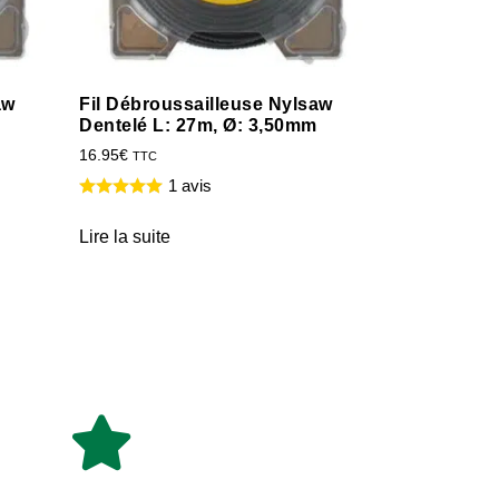
aw
Fil Débroussailleuse Nylsaw
Dentelé L: 27m, Ø: 3,50mm
16.95
€
TTC
1 avis
Lire la suite