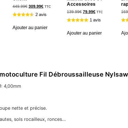
Accessoires
ra
449.99
€
309.99
€
TTC
139.99
€
79.99
€
169
TTC
2 avis
1 avis
Ajouter au panier
Ajouter au panier
Ajo
de motoculture Fil Débroussailleuse Nyls
 Ø: 4,00mm
oupe nette et précise.
autes, sols rocailleux, ronces…