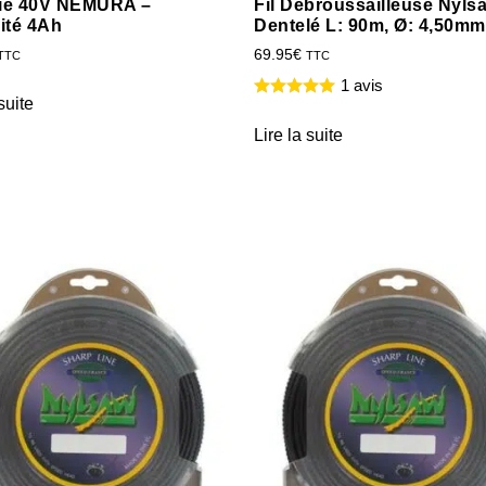
rie 40V NEMURA –
Fil Débroussailleuse Nyls
ité 4Ah
Dentelé L: 90m, Ø: 4,50mm
69.95
€
TTC
TTC
1 avis
suite
Lire la suite