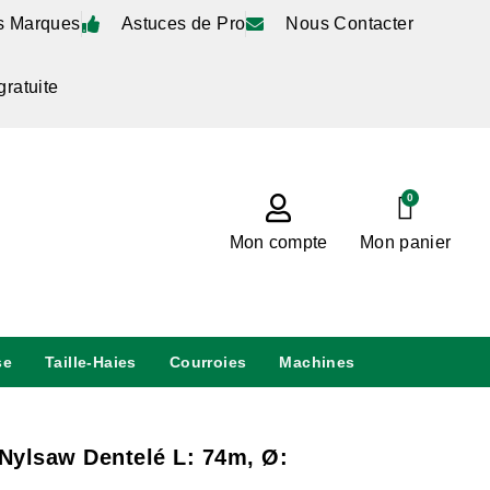
s Marques
Astuces de Pro
Nous Contacter
gratuite
0
Mon compte
Mon panier
se
Taille-Haies
Courroies
Machines
 Nylsaw Dentelé L: 74m, Ø: