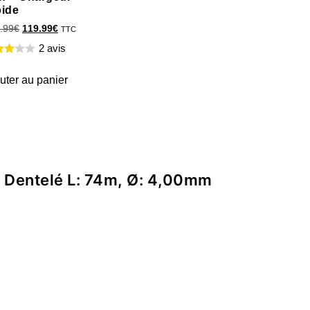
pide
.99
€
119.99
€
TTC
2 avis
uter au panier
aw Dentelé L: 74m, Ø: 4,00mm