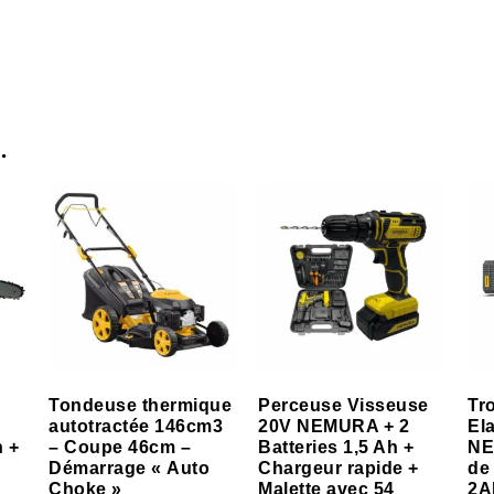
…
Tondeuse thermique
Perceuse Visseuse
Tr
autotractée 146cm3
20V NEMURA + 2
El
h +
– Coupe 46cm –
Batteries 1,5 Ah +
NE
Démarrage « Auto
Chargeur rapide +
de
Choke »
Malette avec 54
2A