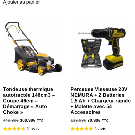
Ajouter au panier
Tondeuse thermique
Perceuse Visseuse 20V
autotractée 146cm3 –
NEMURA + 2 Batteries
Coupe 46cm –
1,5 Ah + Chargeur rapide
Démarrage « Auto
+ Malette avec 54
Choke »
Accessoires
449.99
€
309.99
€
139.99
€
79.99
€
TTC
TTC
2 avis
1 avis