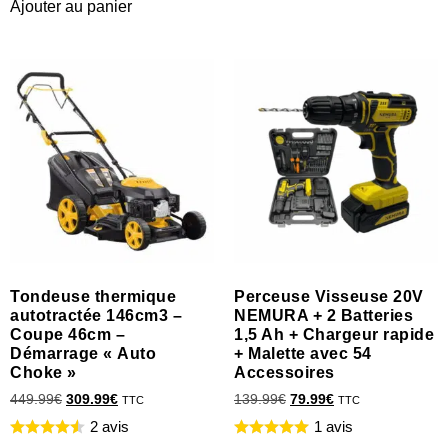
Ajouter au panier
Tondeuse thermique
Perceuse Visseuse 20V
autotractée 146cm3 –
NEMURA + 2 Batteries
Coupe 46cm –
1,5 Ah + Chargeur rapide
Démarrage « Auto
+ Malette avec 54
Choke »
Accessoires
449.99
€
309.99
€
139.99
€
79.99
€
TTC
TTC
2 avis
1 avis