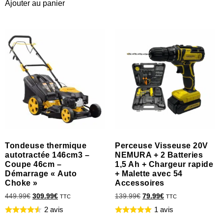
Ajouter au panier
Tondeuse thermique
Perceuse Visseuse 20V
autotractée 146cm3 –
NEMURA + 2 Batteries
Coupe 46cm –
1,5 Ah + Chargeur rapide
Démarrage « Auto
+ Malette avec 54
Choke »
Accessoires
449.99
€
309.99
€
139.99
€
79.99
€
TTC
TTC
2 avis
1 avis