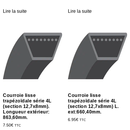
Lire la suite
Lire la suite
Courroie lisse
Courroie lisse
trapézoïdale série 4L
trapézoïdale série 4L
(section 12,7x8mm).
(section 12,7x8mm) L.
Longueur extérieur:
ext:660,40mm.
863,60mm.
6.95
€
TTC
7.50
€
TTC