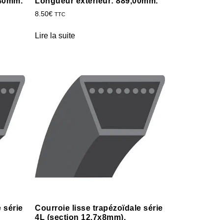
,40mm.
Longueur extérieur: 889,00mm.
8.50
€
TTC
Lire la suite
 série
Courroie lisse trapézoïdale série
4L (section 12,7x8mm).