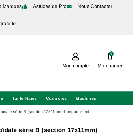
s Marques
Astuces de Pro
Nous Contacter
gratuite
0
Mon compte
Mon panier
se
Taille-Haies
Courroies
Machines
zoïdale série B (section 17x11mm) Longueur ext:
zoïdale série B (section 17x11mm)