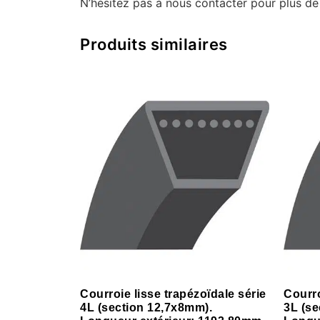
N’hésitez pas à nous contacter pour plus de
Produits similaires
Courroie lisse trapézoïdale série
Courro
4L (section 12,7x8mm).
3L (se