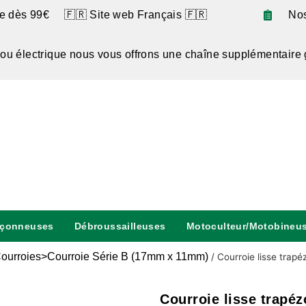
te dès 99€ 🇫🇷 Site web Français 🇫🇷
No
 ou électrique nous vous offrons une chaîne supplémentaire 
nçonneuses
Débroussailleuses
Motoculteur/Motobineu
ourroies>Courroie Série B (17mm x 11mm)
/
Courroie lisse trapé
Courroie lisse trapé