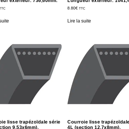
eur extérieur: 736,60mm.
Longueur extérieur: 1041
8.80
€
TTC
TTC
suite
Lire la suite
ie lisse trapézoïdale série
Courroie lisse trapézoïdale
ction 9,53x6mm).
4L (section 12,7x8mm).