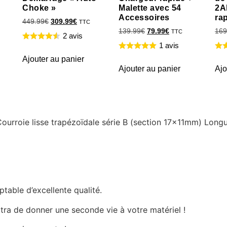
Choke »
Malette avec 54
2A
Accessoires
ra
449.99
€
309.99
€
TTC
139.99
€
79.99
€
169
TTC
2 avis
1 avis
Ajouter au panier
Ajouter au panier
Ajo
 Courroie lisse trapézoïdale série B (section 17x11mm) Lon
able d’excellente qualité.
tra de donner une seconde vie à votre matériel !