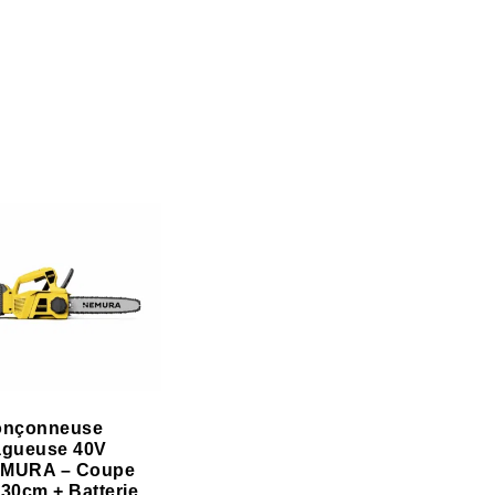
onçonneuse
agueuse 40V
MURA – Coupe
 30cm + Batterie