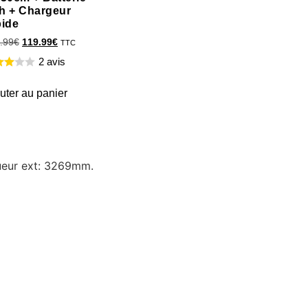
h + Chargeur
pide
.99
€
119.99
€
TTC
2 avis
uter au panier
gueur ext: 3269mm.