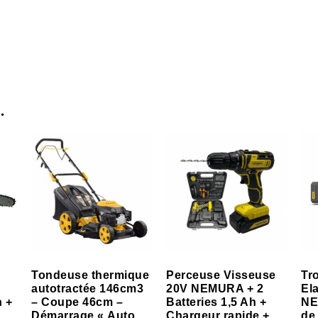
…
Tondeuse thermique
Perceuse Visseuse
Tr
autotractée 146cm3
20V NEMURA + 2
El
h +
– Coupe 46cm –
Batteries 1,5 Ah +
NE
Démarrage « Auto
Chargeur rapide +
de