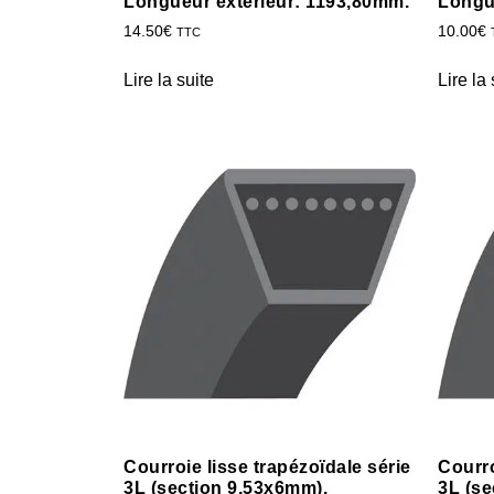
Longueur extérieur: 1193,80mm.
Longu
14.50
€
10.00
€
TTC
Lire la suite
Lire la 
Courroie lisse trapézoïdale série
Courro
3L (section 9,53x6mm).
3L (se