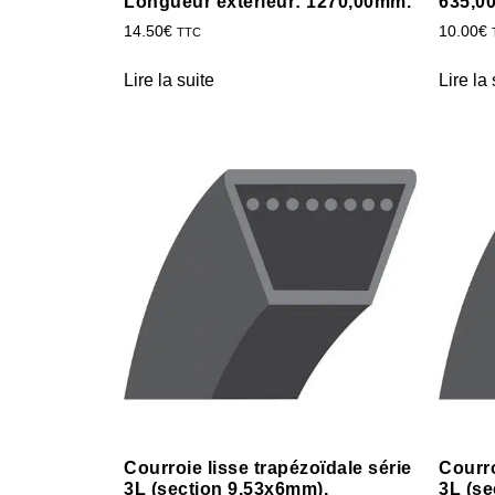
Longueur extérieur: 1270,00mm.
635,0
14.50
€
10.00
€
TTC
Lire la suite
Lire la 
Courroie lisse trapézoïdale série
Courro
3L (section 9,53x6mm).
3L (se