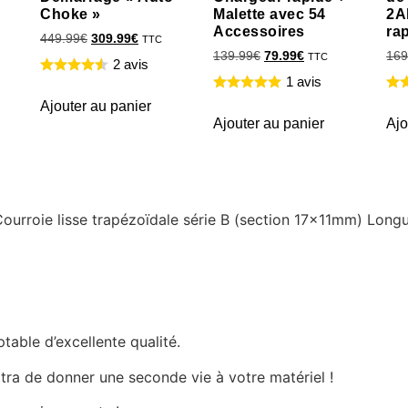
Choke »
Malette avec 54
2A
Accessoires
ra
449.99
€
309.99
€
TTC
139.99
€
79.99
€
169
TTC
2 avis
1 avis
Ajouter au panier
Ajouter au panier
Ajo
 Courroie lisse trapézoïdale série B (section 17x11mm) Lon
able d’excellente qualité.
tra de donner une seconde vie à votre matériel !