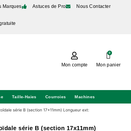
s Marques
Astuces de Pro
Nous Contacter
gratuite
0
Mon compte
Mon panier
se
Taille-Haies
Courroies
Machines
zoïdale série B (section 17x11mm) Longueur ext:
zoïdale série B (section 17x11mm)