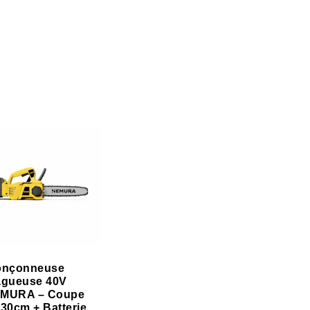
onçonneuse
agueuse 40V
MURA – Coupe
 30cm + Batterie