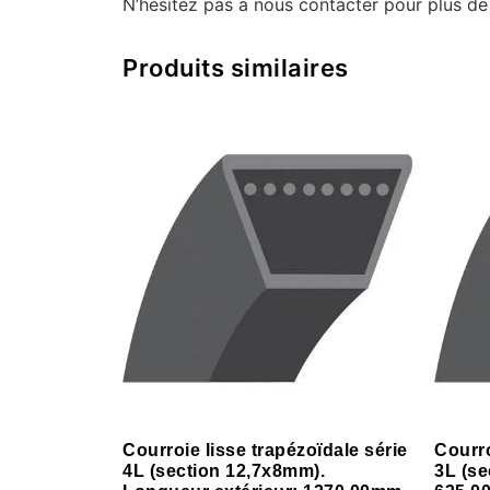
N’hésitez pas à nous contacter pour plus de
Produits similaires
Courroie lisse trapézoïdale série
Courro
4L (section 12,7x8mm).
3L (se