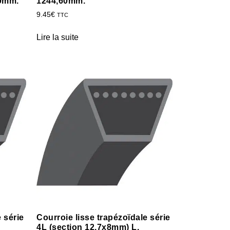
20mm.
1244,60mm.
9.45
€
TTC
Lire la suite
 série
Courroie lisse trapézoïdale série
4L (section 12,7x8mm) L.