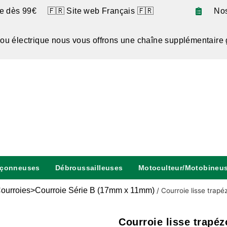
te dès 99€ 🇫🇷 Site web Français 🇫🇷
No
 ou électrique nous vous offrons une chaîne supplémentaire 
nçonneuses
Débroussailleuses
Motoculteur/Motobineu
ourroies>Courroie Série B (17mm x 11mm)
/
Courroie lisse trapé
Courroie lisse trapé