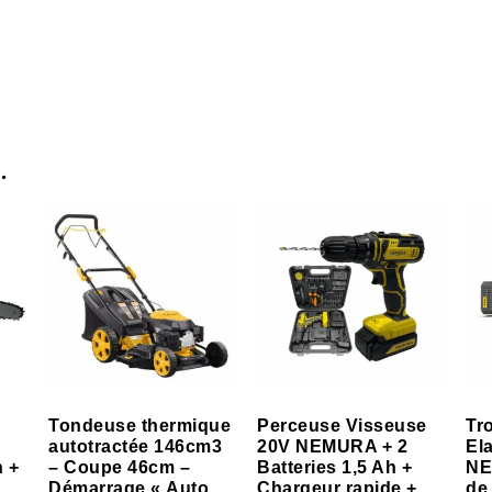
…
Tondeuse thermique
Perceuse Visseuse
Tr
autotractée 146cm3
20V NEMURA + 2
El
h +
– Coupe 46cm –
Batteries 1,5 Ah +
NE
Démarrage « Auto
Chargeur rapide +
de