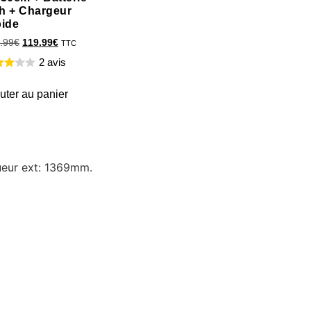
h + Chargeur
pide
.99
€
119.99
€
TTC
2 avis
uter au panier
gueur ext: 1369mm.