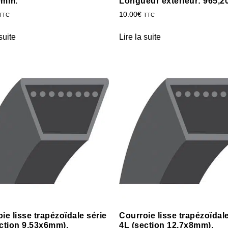
0mm.
Longueur extérieur: 965,
10.00
€
TTC
TTC
suite
Lire la suite
ie lisse trapézoïdale série
Courroie lisse trapézoïdale
ction 9,53x6mm).
4L (section 12,7x8mm).