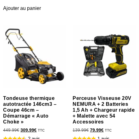
Ajouter au panier
Tondeuse thermique
Perceuse Visseuse 20V
autotractée 146cm3 –
NEMURA + 2 Batteries
Coupe 46cm –
1,5 Ah + Chargeur rapide
Démarrage « Auto
+ Malette avec 54
Choke »
Accessoires
449.99
€
309.99
€
139.99
€
79.99
€
TTC
TTC
2 avis
1 avis