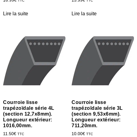
16.99
€
15.99
€
TTC
TTC
Lire la suite
Lire la suite
Courroie lisse
Courroie lisse
trapézoïdale série 4L
trapézoïdale série 3L
(section 12,7x8mm).
(section 9,53x6mm).
Longueur extérieur:
Longueur extérieur:
1016,00mm.
711,20mm.
11.50
€
10.00
€
TTC
TTC