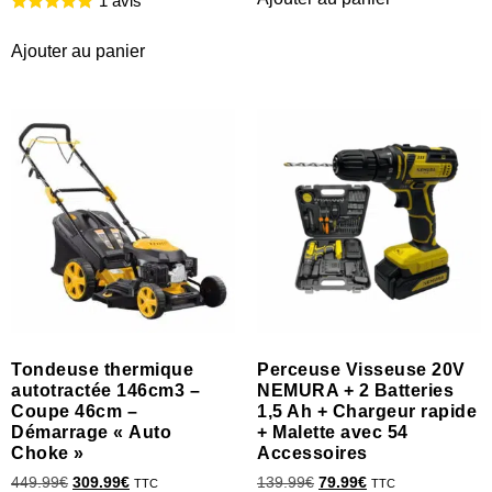
1 avis
Ajouter au panier
Tondeuse thermique
Perceuse Visseuse 20V
autotractée 146cm3 –
NEMURA + 2 Batteries
Coupe 46cm –
1,5 Ah + Chargeur rapide
Démarrage « Auto
+ Malette avec 54
Choke »
Accessoires
449.99
€
309.99
€
139.99
€
79.99
€
TTC
TTC