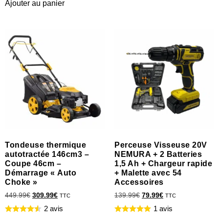
Ajouter au panier
Tondeuse thermique
Perceuse Visseuse 20V
autotractée 146cm3 –
NEMURA + 2 Batteries
Coupe 46cm –
1,5 Ah + Chargeur rapide
Démarrage « Auto
+ Malette avec 54
Choke »
Accessoires
449.99
€
309.99
€
139.99
€
79.99
€
TTC
TTC
2 avis
1 avis