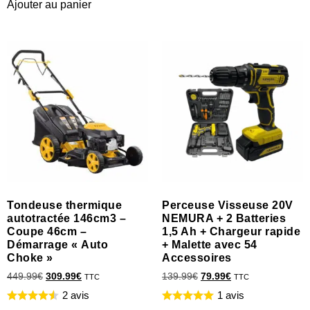
Ajouter au panier
Tondeuse thermique
Perceuse Visseuse 20V
autotractée 146cm3 –
NEMURA + 2 Batteries
Coupe 46cm –
1,5 Ah + Chargeur rapide
Démarrage « Auto
+ Malette avec 54
Choke »
Accessoires
449.99
€
309.99
€
139.99
€
79.99
€
TTC
TTC
2 avis
1 avis