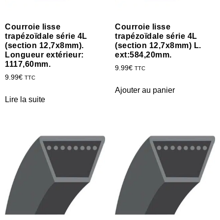
Courroie lisse
Courroie lisse
trapézoïdale série 4L
trapézoïdale série 4L
(section 12,7x8mm).
(section 12,7x8mm) L.
Longueur extérieur:
ext:584,20mm.
1117,60mm.
9.99
€
TTC
9.99
€
TTC
Ajouter au panier
Lire la suite