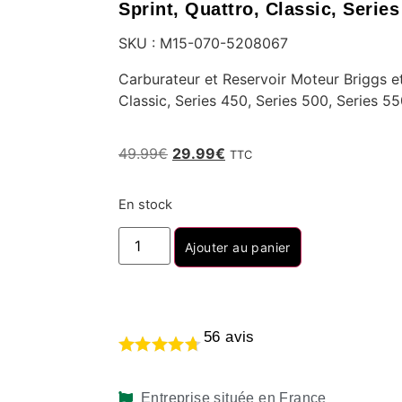
Sprint, Quattro, Classic, Series
SKU : M15-070-5208067
Carburateur et Reservoir Moteur Briggs et
Classic, Series 450, Series 500, Series 5
49.99
€
29.99
€
TTC
En stock
Ajouter au panier
56
avis
Entreprise située en France