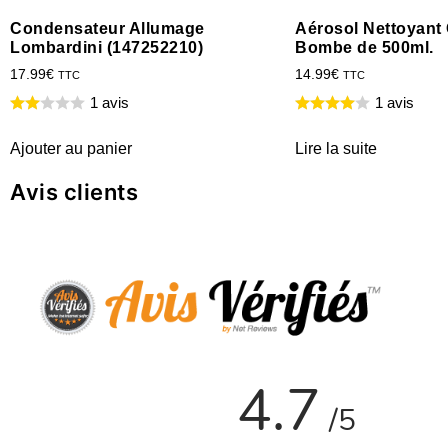
Condensateur Allumage
Aérosol Nettoyant 
Lombardini (147252210)
Bombe de 500ml.
17.99
€
14.99
€
TTC
TTC
1 avis
1 avis
Ajouter au panier
Lire la suite
Avis clients
4.7
/5