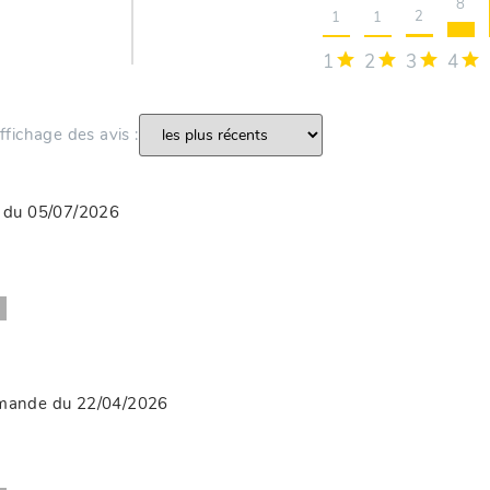
8
2
1
1
1
2
3
4
’affichage des avis :
 du 05/07/2026
mmande du 22/04/2026