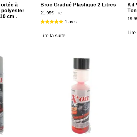
ortée à
Broc Gradué Plastique 2 Litres
Kit
n polyester
Ton
21.95
€
TTC
110 cm .
19.9
1 avis
Lire
Lire la suite