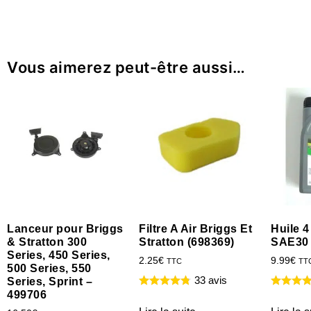
Vous aimerez peut-être aussi…
Lanceur pour Briggs
Filtre A Air Briggs Et
Huile 
& Stratton 300
Stratton (698369)
SAE30 
Series, 450 Series,
2.25
€
9.99
€
TTC
TT
500 Series, 550
33 avis
Series, Sprint –
499706