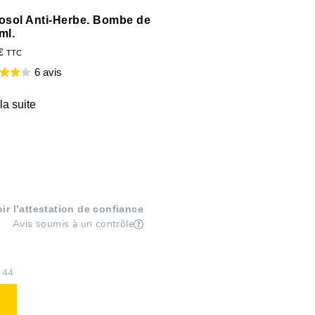
osol Anti-Herbe. Bombe de
ml.
€
TTC
6 avis
 la suite
oir l’attestation de confiance
Avis soumis à un contrôle
44