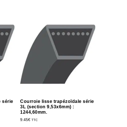
 série
Courroie lisse trapézoïdale série
3L (section 9,53x6mm) :
1244,60mm.
9.45
€
TTC