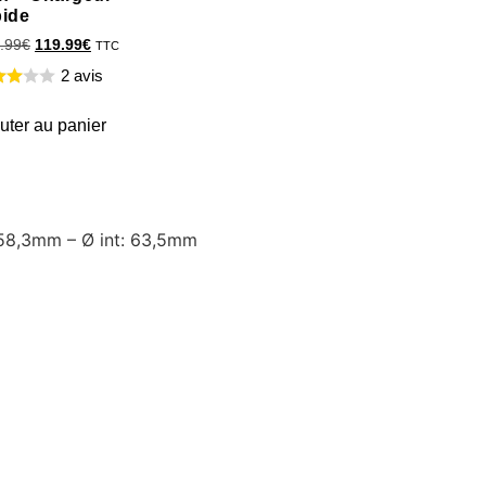
pide
.99
€
119.99
€
TTC
2 avis
uter au panier
: 58,3mm – Ø int: 63,5mm