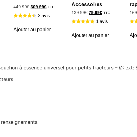
Accessoires
ra
449.99
€
309.99
€
TTC
139.99
€
79.99
€
169
TTC
2 avis
1 avis
Ajouter au panier
Ajouter au panier
Ajo
 Bouchon à essence universel pour petits tracteurs – Ø: ext
cteurs
e renseignements.