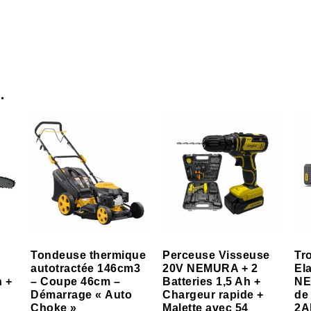
…
Tondeuse thermique
Perceuse Visseuse
Tr
autotractée 146cm3
20V NEMURA + 2
El
h +
– Coupe 46cm –
Batteries 1,5 Ah +
NE
Démarrage « Auto
Chargeur rapide +
de
Choke »
Malette avec 54
2A