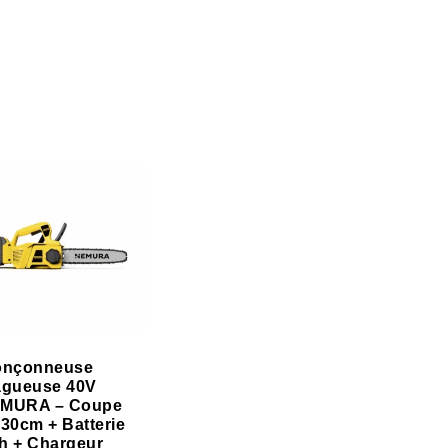
onçonneuse
agueuse 40V
MURA – Coupe
 30cm + Batterie
h + Chargeur