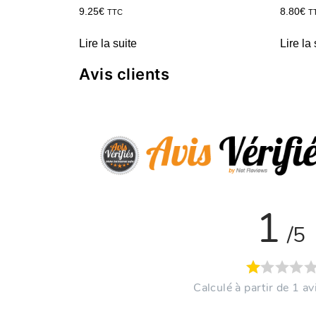
9.25
€
8.80
€
TTC
T
Lire la suite
Lire la 
Avis clients
1
/5
Calculé à partir de 1 avi