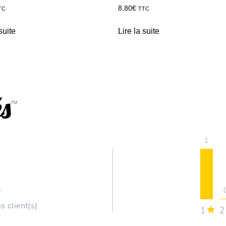
8.80
€
TC
TTC
suite
Lire la suite
1
s client(s)
1
2