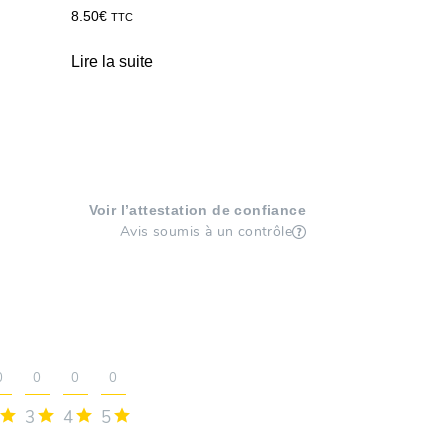
8.50
€
TTC
Lire la suite
Voir l’attestation de confiance
Avis soumis à un contrôle
0
0
0
0
3
4
5