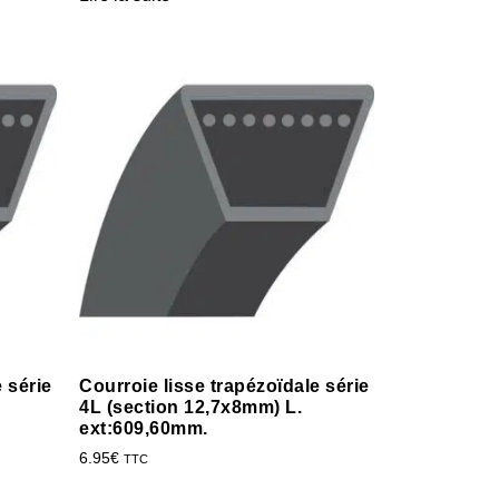
 série
Courroie lisse trapézoïdale série
4L (section 12,7x8mm) L.
ext:609,60mm.
6.95
€
TTC