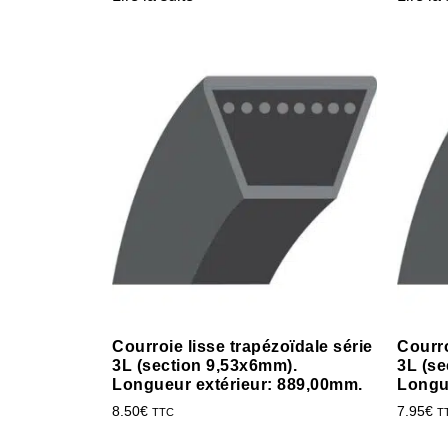
Courroie lisse trapézoïdale série
Courro
3L (section 9,53x6mm).
3L (se
Longueur extérieur: 889,00mm.
Longu
8.50
€
7.95
€
TTC
T