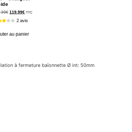
pide
.99
€
119.99
€
TTC
2 avis
uter au panier
ilation à fermeture baïonnette Ø int: 50mm