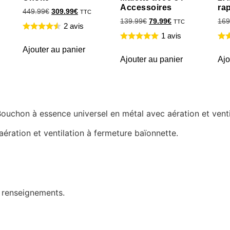
Accessoires
ra
449.99
€
309.99
€
TTC
139.99
€
79.99
€
169
TTC
2 avis
1 avis
Ajouter au panier
Ajouter au panier
Ajo
 Bouchon à essence universel en métal avec aération et vent
ération et ventilation à fermeture baïonnette.
e renseignements.