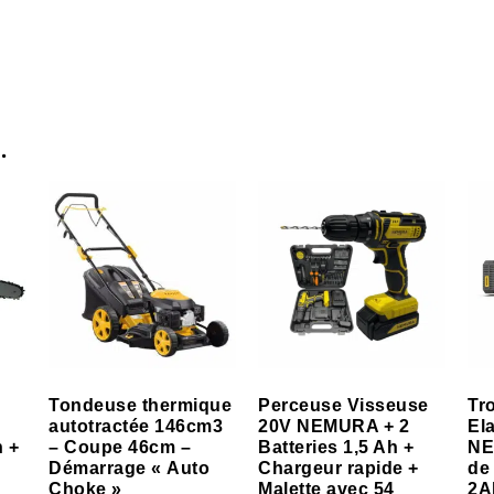
…
Tondeuse thermique
Perceuse Visseuse
Tr
autotractée 146cm3
20V NEMURA + 2
El
h +
– Coupe 46cm –
Batteries 1,5 Ah +
NE
Démarrage « Auto
Chargeur rapide +
de
Choke »
Malette avec 54
2A