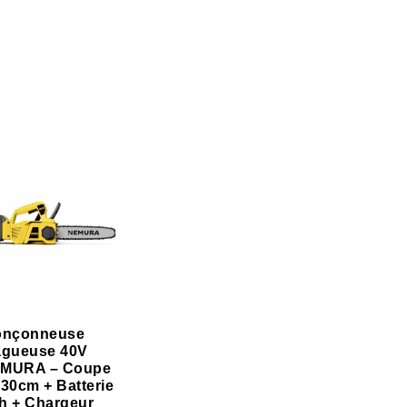
onçonneuse
agueuse 40V
MURA – Coupe
 30cm + Batterie
h + Chargeur