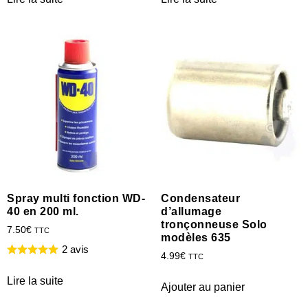
Spray multi fonction WD-
Condensateur
40 en 200 ml.
d’allumage
tronçonneuse Solo
7.50
€
TTC
modèles 635
2 avis
4.99
€
TTC
Lire la suite
Ajouter au panier