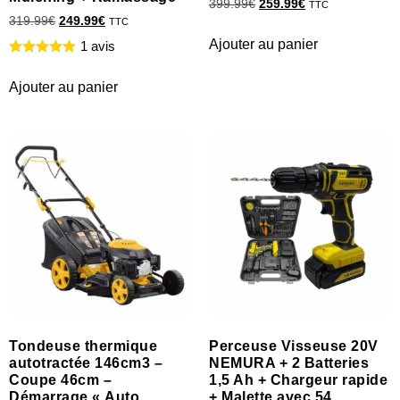
399.99
€
259.99
€
TTC
319.99
€
249.99
€
TTC
Ajouter au panier
1 avis
Ajouter au panier
Tondeuse thermique
Perceuse Visseuse 20V
autotractée 146cm3 –
NEMURA + 2 Batteries
Coupe 46cm –
1,5 Ah + Chargeur rapide
Démarrage « Auto
+ Malette avec 54