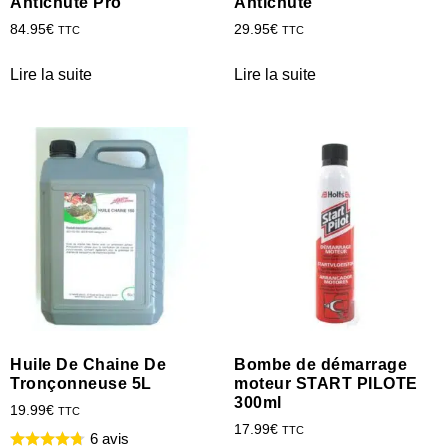
Antichute Pro
Antichute
84.95
€
29.95
€
TTC
TTC
Lire la suite
Lire la suite
Huile De Chaine De
Bombe de démarrage
Tronçonneuse 5L
moteur START PILOTE
300ml
19.99
€
TTC
17.99
€
TTC
6 avis