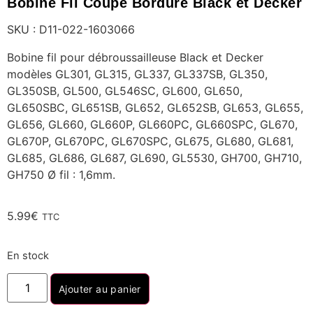
Bobine Fil Coupe Bordure Black et Decker
SKU : D11-022-1603066
Bobine fil pour débroussailleuse Black et Decker
modèles GL301, GL315, GL337, GL337SB, GL350,
GL350SB, GL500, GL546SC, GL600, GL650,
GL650SBC, GL651SB, GL652, GL652SB, GL653, GL655,
GL656, GL660, GL660P, GL660PC, GL660SPC, GL670,
GL670P, GL670PC, GL670SPC, GL675, GL680, GL681,
GL685, GL686, GL687, GL690, GL5530, GH700, GH710,
GH750 Ø fil : 1,6mm.
5.99
€
TTC
En stock
Ajouter au panier