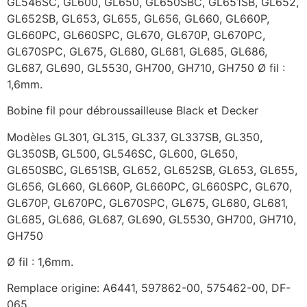
GL546SC, GL600, GL650, GL650SBC, GL651SB, GL652,
GL652SB, GL653, GL655, GL656, GL660, GL660P,
GL660PC, GL660SPC, GL670, GL670P, GL670PC,
GL670SPC, GL675, GL680, GL681, GL685, GL686,
GL687, GL690, GL5530, GH700, GH710, GH750 Ø fil :
1,6mm.
Bobine fil pour débroussailleuse Black et Decker
Modèles GL301, GL315, GL337, GL337SB, GL350,
GL350SB, GL500, GL546SC, GL600, GL650,
GL650SBC, GL651SB, GL652, GL652SB, GL653, GL655,
GL656, GL660, GL660P, GL660PC, GL660SPC, GL670,
GL670P, GL670PC, GL670SPC, GL675, GL680, GL681,
GL685, GL686, GL687, GL690, GL5530, GH700, GH710,
GH750
Ø fil : 1,6mm.
Remplace origine: A6441, 597862-00, 575462-00, DF-
065.