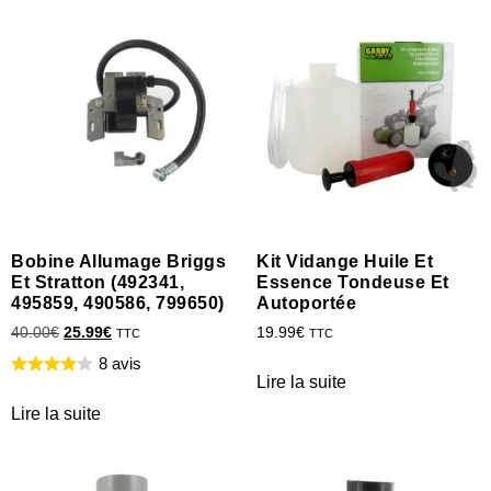
Bobine Allumage Briggs
Kit Vidange Huile Et
Et Stratton (492341,
Essence Tondeuse Et
495859, 490586, 799650)
Autoportée
40.00
€
25.99
€
19.99
€
TTC
TTC
8 avis
Lire la suite
Lire la suite