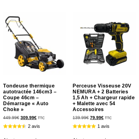
Tondeuse thermique
Perceuse Visseuse 20V
autotractée 146cm3 –
NEMURA + 2 Batteries
Coupe 46cm –
1,5 Ah + Chargeur rapide
Démarrage « Auto
+ Malette avec 54
Choke »
Accessoires
449.99
€
309.99
€
139.99
€
79.99
€
TTC
TTC
2 avis
1 avis