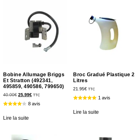
Bobine Allumage Briggs
Broc Gradué Plastique 2
Et Stratton (492341,
Litres
495859, 490586, 799650)
21.95
€
TTC
40.00
€
25.99
€
TTC
1 avis
8 avis
Lire la suite
Lire la suite