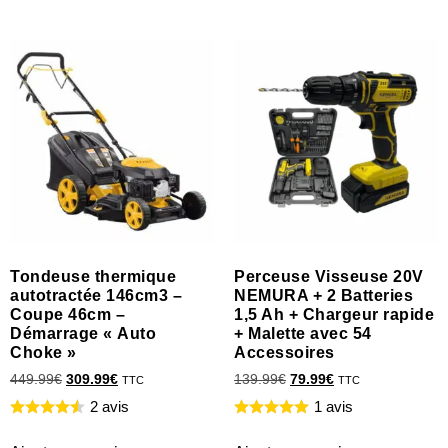
Tondeuse thermique
Perceuse Visseuse 20V
autotractée 146cm3 –
NEMURA + 2 Batteries
Coupe 46cm –
1,5 Ah + Chargeur rapide
Démarrage « Auto
+ Malette avec 54
Choke »
Accessoires
449.99
€
309.99
€
139.99
€
79.99
€
TTC
TTC
2 avis
1 avis