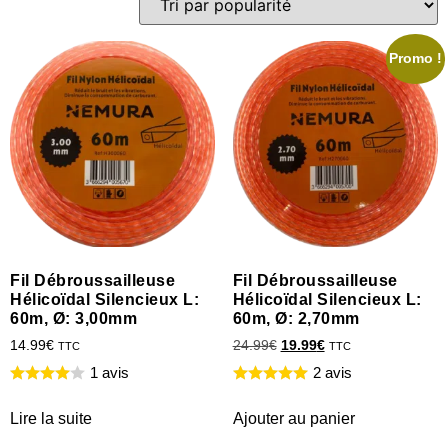
Promo !
Fil Débroussailleuse
Fil Débroussailleuse
Hélicoïdal Silencieux L:
Hélicoïdal Silencieux L:
60m, Ø: 3,00mm
60m, Ø: 2,70mm
14.99
€
24.99
€
19.99
€
TTC
TTC
1 avis
2 avis
Lire la suite
Ajouter au panier